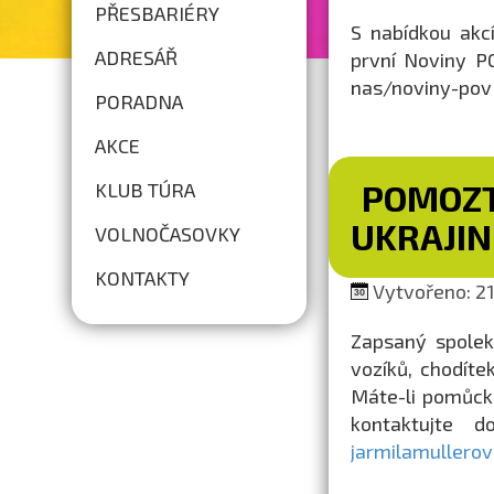
PŘESBARIÉRY
S nabídkou akc
ADRESÁŘ
první Noviny PO
nas/noviny-pov
PORADNA
AKCE
POMOZT
KLUB TÚRA
UKRAJIN
VOLNOČASOVKY
KONTAKTY
Vytvořeno: 21.
Zapsaný spolek
vozíků, chodíte
Máte-li pomůcku
kontaktujte 
jarmilamullero