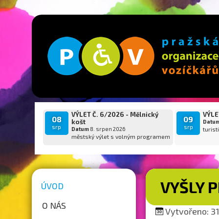
VÝLET Č. 6/2026 - Mělnický
VÝLET
08
09
košt
Datu
srp
srp
Datum
8. srpen 2026
turist
městský výlet s volným programem
VYŠLY P
ÚVOD
O NÁS
Vytvořeno: 31.