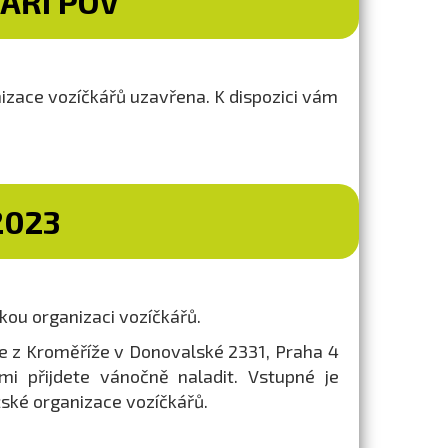
ÁŘI POV
nizace vozíčkářů uzavřena. K dispozici vám
2023
kou organizaci vozíčkářů.
e
z Kroměříže v Donovalské 2331, Praha 4
i přijdete vánočně naladit. Vstupné je
ské organizace vozíčkářů.