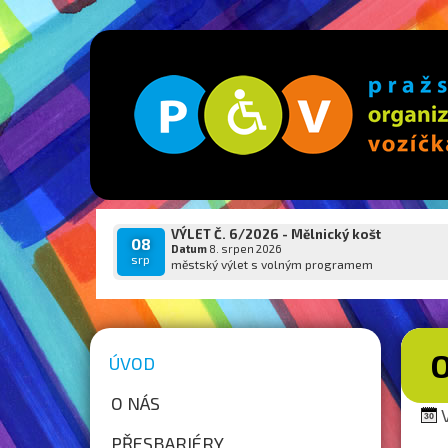
VÝLET Č. 6/2026 - Mělnický košt
08
Datum
8. srpen 2026
srp
městský výlet s volným programem
ÚVOD
O NÁS
V
PŘESBARIÉRY