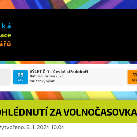
VÝLET Č. 7 - České středohoří
09
1
Datum
9. srpen 2026
srp
sr
turistický výlet
OHLÉDNUTÍ ZA VOLNOČASOVKA
ytvořeno: 8. 1. 2024 10:04