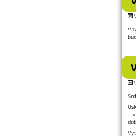
V
V t
bud
V
Srd
Usk
- v
dob
Vys