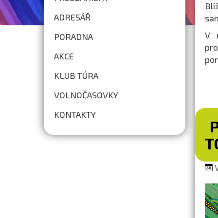
Blí
ADRESÁŘ
sam
V 
PORADNA
pr
AKCE
pom
KLUB TÚRA
VOLNOČASOVKY
KONTAKTY
T
V