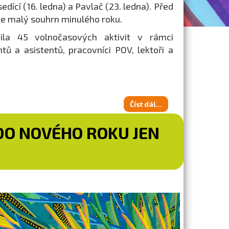
edící (16. ledna) a Pavlač (23. ledna). Před
 malý souhrn minulého roku.
ila 45 volnočasových aktivit v rámci
ntů a asistentů, pracovníci POV, lektoři a
Číst dál...
DO NOVÉHO ROKU JEN