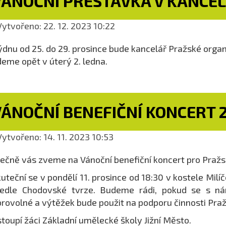
VÁNOČNÍ PŘESTÁVKA V KANCEL
ytvořeno: 22. 12. 2023 10:22
ýdnu od 25. do 29. prosince bude kancelář Pražské orga
eme opět v úterý 2. ledna.
VÁNOČNÍ BENEFIČNÍ KONCERT 
ytvořeno: 14. 11. 2023 10:53
ečně vás zveme na Vánoční benefiční koncert pro Pražs
uteční se v pondělí 11. prosince od 18:30 v kostele Milíč
edle Chodovské tvrze. Budeme rádi, pokud se s nám
rovolné a výtěžek bude použit na podporu činnosti Praž
toupí žáci Základní umělecké školy Jižní Město.