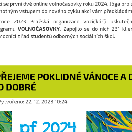
ží se první dvě online volnočasovky roku 2024, Jóga pro s
otným vstupem do nového cyklu akcí vám předkládáme
roce 2023 Pražská organizace vozíčkářů uskutečn
ogramu
VOLNOČASOVKY
. Zapojilo se do nich 231 klie
ocníci z řad studentů odborných sociálních škol.
PŘEJEME POKLIDNÉ VÁNOCE A 
O DOBRÉ
ytvořeno: 22. 12. 2023 10:24