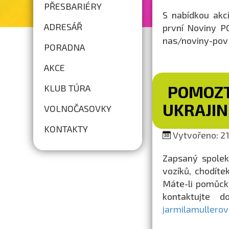
PŘESBARIÉRY
S nabídkou akc
ADRESÁŘ
první Noviny PO
nas/noviny-pov
PORADNA
AKCE
POMOZT
KLUB TÚRA
UKRAJIN
VOLNOČASOVKY
KONTAKTY
Vytvořeno: 21.
Zapsaný spolek
vozíků, chodíte
Máte-li pomůcku
kontaktujte 
jarmilamullero