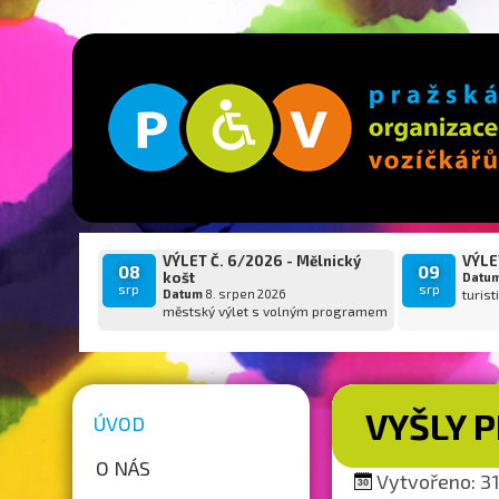
VÝLET Č. 6/2026 - Mělnický
VÝLET
08
09
košt
Datu
srp
srp
Datum
8. srpen 2026
turist
městský výlet s volným programem
VYŠLY P
ÚVOD
O NÁS
Vytvořeno: 31.