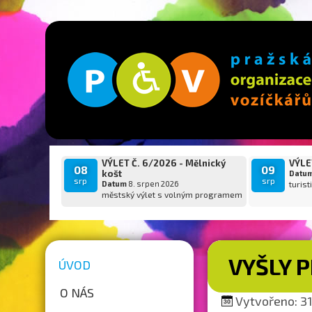
VÝLET Č. 6/2026 - Mělnický
VÝLET
08
09
košt
Datu
srp
srp
Datum
8. srpen 2026
turist
městský výlet s volným programem
VYŠLY P
ÚVOD
O NÁS
Vytvořeno: 31.