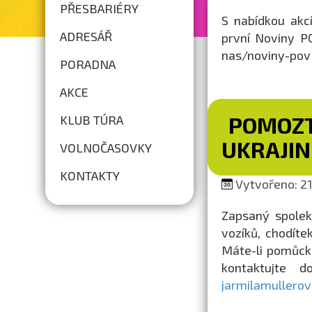
PŘESBARIÉRY
S nabídkou akc
ADRESÁŘ
první Noviny PO
nas/noviny-pov
PORADNA
AKCE
POMOZT
KLUB TÚRA
UKRAJIN
VOLNOČASOVKY
KONTAKTY
Vytvořeno: 21.
Zapsaný spolek
vozíků, chodíte
Máte-li pomůcku
kontaktujte 
jarmilamullero