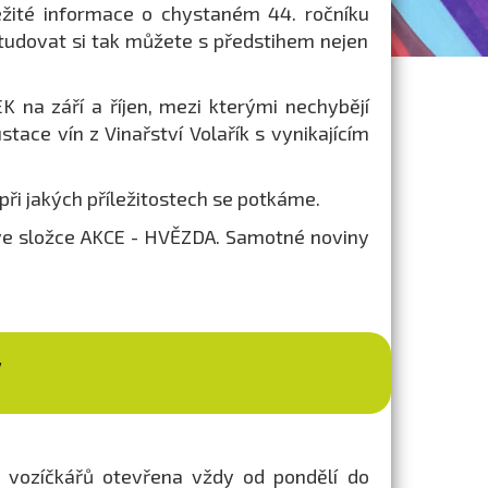
žité informace o chystaném 44. ročníku
tudovat si tak můžete s předstihem nejen
 na září a říjen, mezi kterými nechybějí
stace vín z Vinařství Volařík s vynikajícím
 při jakých příležitostech se potkáme.
ve složce AKCE - HVĚZDA. Samotné noviny
V
 vozíčkářů otevřena vždy od pondělí do