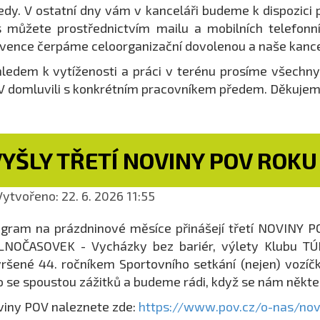
edy. V ostatní dny vám v kanceláři budeme k dispozici
 můžete prostřednictvím mailu a mobilních telefonníc
vence čerpáme celoorganizační dovolenou a naše kance
ledem k vytíženosti a práci v terénu prosíme všechny k
 domluvili s konkrétním pracovníkem předem. Děkujem
YŠLY TŘETÍ NOVINY POV ROKU
ytvořeno: 22. 6. 2026 11:55
gram na prázdninové měsíce přinášejí třetí NOVINY PO
NOČASOVEK - Vycházky bez bariér, výlety Klubu TÚRA
ršené 44. ročníkem Sportovního setkání (nejen) voz
o se spoustou zážitků a budeme rádi, když se nám někte
iny POV naleznete zde:
https://www.pov.cz/o-nas/nov