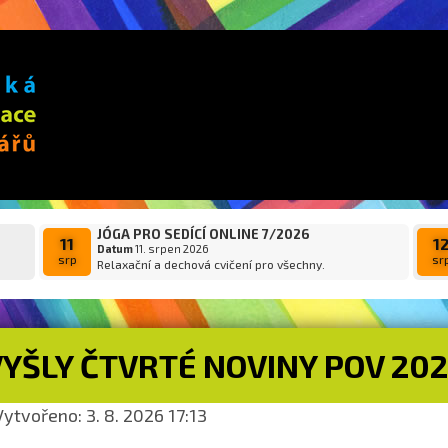
JÓGA PRO SEDÍCÍ ONLINE 7/2026
11
1
Datum
11. srpen 2026
srp
sr
Relaxační a dechová cvičení pro všechny.
VYŠLY ČTVRTÉ NOVINY POV 20
ytvořeno: 3. 8. 2026 17:13