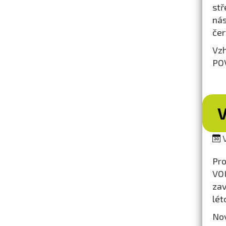
stř
nás
čer
Vzh
POV
V
V
Pro
VOL
zav
lét
Nov