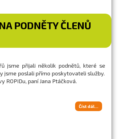
 NA PODNĚTY ČLENŮ
 jsme přijali několik podnětů, které se
zy jsme poslali přímo poskytovateli služby.
vy ROPIDu, paní Jana Ptáčková.
Číst dál...