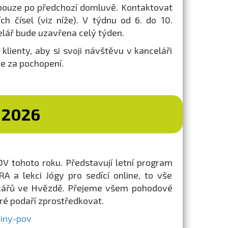
 pouze po předchozí domluvě. Kontaktovat
h čísel (viz níže). V týdnu od 6. do 10.
lář bude uzavřena celý týden.
lienty, aby si svoji návštěvu v kanceláři
e za pochopení.
 2026
V tohoto roku. Představují letní program
 a lekci Jógy pro sedící online, to vše
íčkářů ve Hvězdě. Přejeme všem pohodové
ré podaří zprostředkovat.
iny-pov