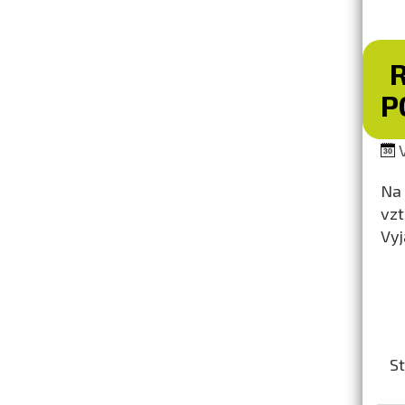
P
V
Na 
vzt
Vyj
St