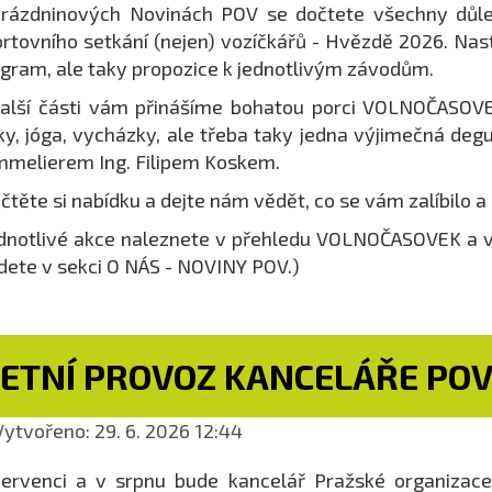
rázdninových Novinách POV se dočtete všechny důle
rtovního setkání (nejen) vozíčkářů - Hvězdě 2026. Nas
gram, ale taky propozice k jednotlivým závodům.
alší části vám přinášíme bohatou porci VOLNOČASOVEK
ky, jóga, vycházky, ale třeba taky jedna výjimečná degu
melierem Ing. Filipem Koskem.
čtěte si nabídku a dejte nám vědět, co se vám zalíbilo a
dnotlivé akce naleznete v přehledu VOLNOČASOVEK a 
dete v sekci O NÁS - NOVINY POV.)
LETNÍ PROVOZ KANCELÁŘE PO
ytvořeno: 29. 6. 2026 12:44
ervenci a v srpnu bude kancelář Pražské organizace