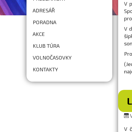
V p
ADRESÁŘ
Spo
pro
PORADNA
V d
AKCE
šip
som
KLUB TÚRA
Pro
VOLNOČASOVKY
(Je
KONTAKTY
naj
V
V č