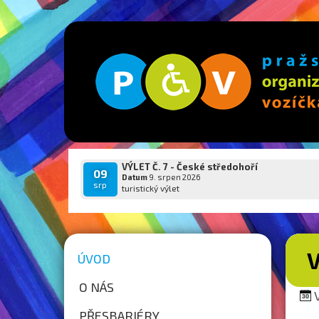
VÝLET Č. 7 - České středohoří
09
Datum
9. srpen 2026
srp
turistický výlet
ÚVOD
O NÁS
V
PŘESBARIÉRY