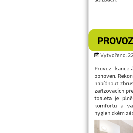
PROVOZ
Vytvořeno: 22
Provoz kancel
obnoven. Rekon
nabídnout zbrus
zařizovacích př
toaleta je pln
komfortu a var
hygienickém záz