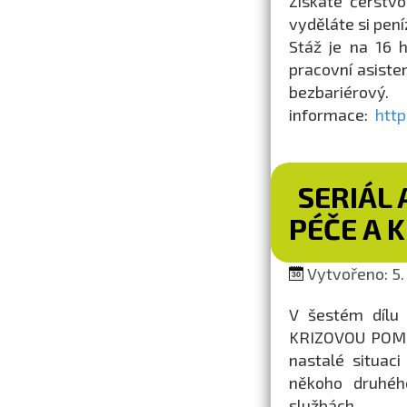
Získáte čerstvo
vyděláte si pení
Stáž je na 16 h 
pracovní asiste
bezbariérov
informace:
http
SERIÁL 
PÉČE A 
Vytvořeno: 5.
V šestém dílu 
KRIZOVOU POMOC.
nastalé situac
někoho druhéh
službách.