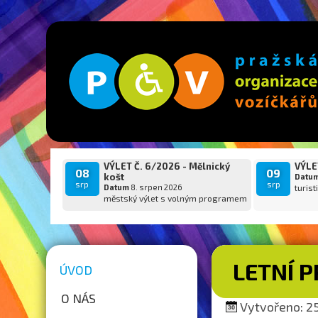
VÝLET Č. 6/2026 - Mělnický
VÝLET
08
09
košt
Datu
srp
srp
Datum
8. srpen 2026
turist
městský výlet s volným programem
LETNÍ 
ÚVOD
O NÁS
Vytvořeno: 25