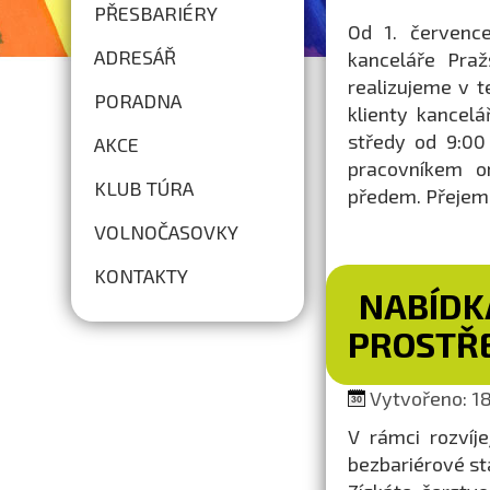
PŘESBARIÉRY
Od 1. července
ADRESÁŘ
kanceláře Praž
realizujeme v t
PORADNA
klienty kancel
středy od 9:00
AKCE
pracovníkem o
KLUB TÚRA
předem. Přejem
VOLNOČASOVKY
KONTAKTY
NABÍDK
PROSTŘ
Vytvořeno: 18.
V rámci rozvíj
bezbariérové s