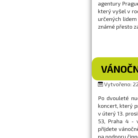
agentury Prague
který vyšel v ro
určených lidem
známé přesto za
VÁNOČN
Vytvořeno: 22
Po dvouleté nu
koncert, který p
v úterý 13. pros
53, Praha 4 - 
přijdete vánočn
na podporu činn