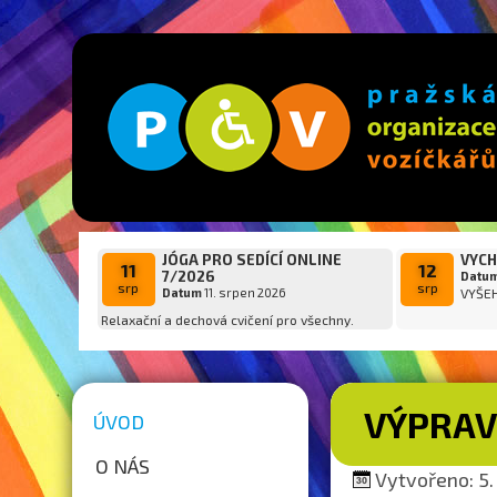
JÓGA PRO SEDÍCÍ ONLINE
VYCH
11
12
7/2026
Datu
srp
srp
Datum
11. srpen 2026
VYŠE
Relaxační a dechová cvičení pro všechny.
VÝPRAV
ÚVOD
O NÁS
Vytvořeno: 5.