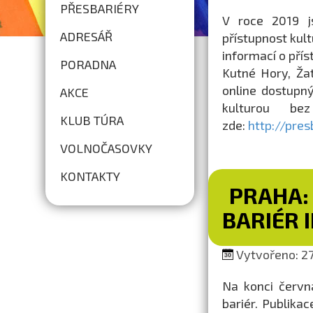
PŘESBARIÉRY
V roce 2019 j
ADRESÁŘ
přístupnost kult
informací o přís
PORADNA
Kutné Hory, Žat
online dostupný
AKCE
kulturou be
KLUB TÚRA
zde:
http://pres
VOLNOČASOVKY
KONTAKTY
PRAHA:
BARIÉR II
Vytvořeno: 27.
Na konci červn
bariér. Publika