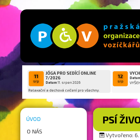
JÓGA PRO SEDÍCÍ ONLINE
VYCH
11
12
7/2026
Datu
srp
srp
Datum
11. srpen 2026
VYŠE
Relaxační a dechová cvičení pro všechny.
PSÍ ŽIV
ÚVOD
O NÁS
Vytvořeno: 6. 