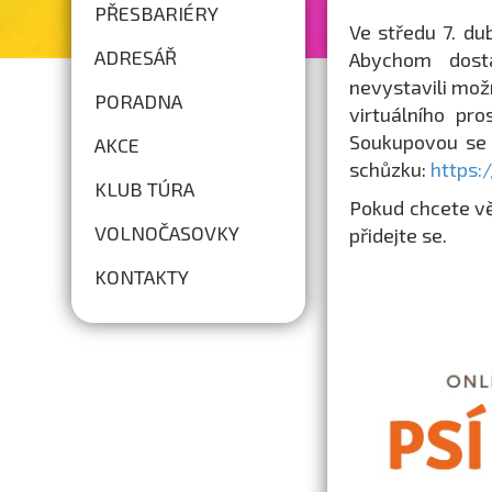
PŘESBARIÉRY
Ve středu 7. d
ADRESÁŘ
Abychom dost
nevystavili mož
PORADNA
virtuálního pr
Soukupovou se 
AKCE
schůzku:
https:
KLUB TÚRA
Pokud chcete vě
VOLNOČASOVKY
přidejte se.
KONTAKTY