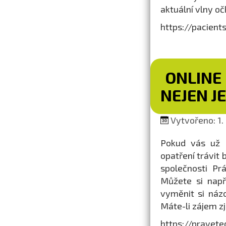
aktuální vlny o
https://pacien
ONLINE
NEJEN JE
Vytvořeno: 1. 
Pokud vás už n
opatření trávit
společnosti Pr
Můžete si napří
vyměnit si náz
Máte-li zájem zj
https://pravet