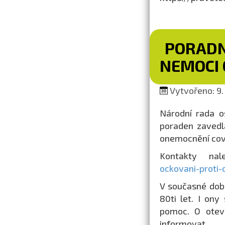
PORADN
NEMOCI 
Vytvořeno: 9. 
Národní rada o
poraden zavedla
onemocnění cov
Kontakty na
ockovani-proti-
V současné dob
80ti let. I on
pomoc. O otevř
informovat.