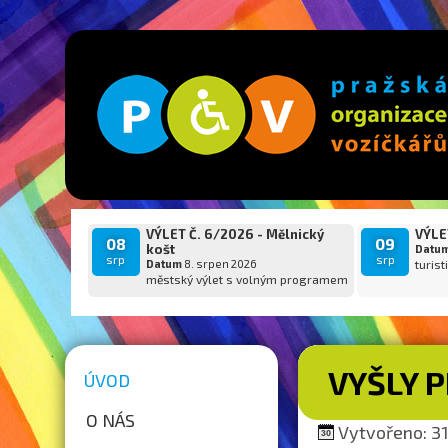
VÝLET Č. 6/2026 - Mělnický
VÝLET
08
09
košt
Datu
srp
srp
Datum
8. srpen 2026
turist
městský výlet s volným programem
VYŠLY P
ÚVOD
O NÁS
Vytvořeno: 31.