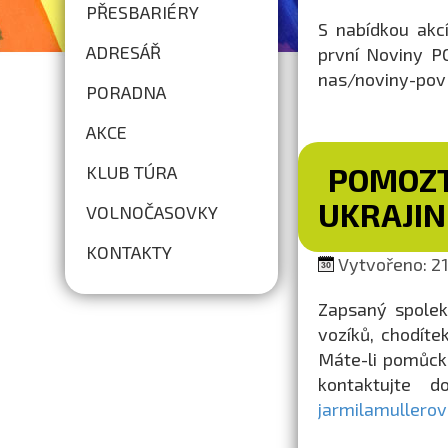
PŘESBARIÉRY
S nabídkou akc
ADRESÁŘ
první Noviny PO
nas/noviny-pov
PORADNA
AKCE
POMOZT
KLUB TÚRA
UKRAJIN
VOLNOČASOVKY
KONTAKTY
Vytvořeno: 21.
Zapsaný spolek
vozíků, chodíte
Máte-li pomůcku
kontaktujte 
jarmilamullero