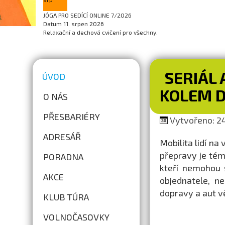
JÓGA PRO SEDÍCÍ ONLINE 7/2026
Datum
11. srpen 2026
Relaxační a dechová cvičení pro všechny.
SERIÁL 
ÚVOD
KOLEM D
O NÁS
PŘESBARIÉRY
Vytvořeno: 24
ADRESÁŘ
Mobilita lidí na
přepravy je tém
PORADNA
kteří nemohou s
AKCE
objednatele, n
dopravy a aut vě
KLUB TÚRA
VOLNOČASOVKY