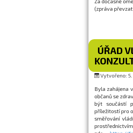
Za dočasné ome
(zpráva převza
ÚŘAD V
KONZULT
Vytvořeno: 5.
Byla zahájena v
občanů se zdrav
být součástí 
příležitostí pr
směřování vládn
prostřednictv