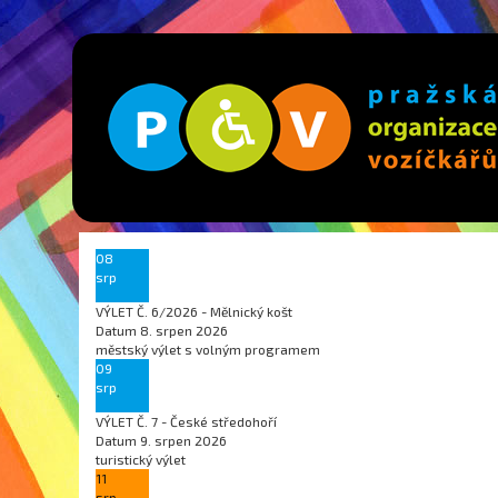
08
srp
VÝLET Č. 6/2026 - Mělnický košt
Datum
8. srpen 2026
městský výlet s volným programem
09
srp
VÝLET Č. 7 - České středohoří
Datum
9. srpen 2026
turistický výlet
11
srp