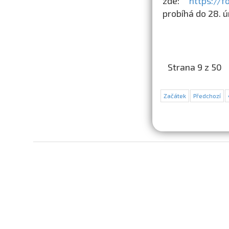
zde:
https://
probíhá do 28. 
Strana 9 z 50
Začátek
Předchozí