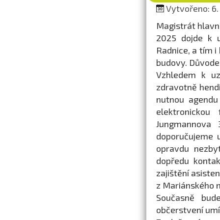
Vytvořeno: 6. 
Magistrát hlavní
2025 dojde k u
Radnice, a tím i
budovy. Důvodem
Vzhledem k uz
zdravotně hend
nutnou agendu 
elektronickou
Jungmannova 3
doporučujeme u
opravdu nezbyt
dopředu kontak
zajištění asist
z Mariánského 
Současně bud
občerstvení umí