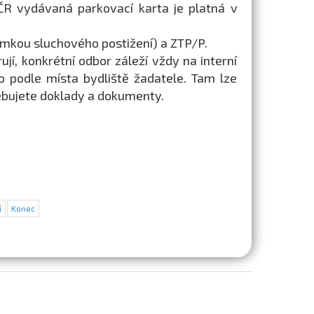
 ČR vydávaná parkovací karta je platná v
jimkou sluchového postižení) a ZTP/P.
í, konkrétní odbor záleží vždy na interní
 podle místa bydliště žadatele. Tam lze
řebujete doklady a dokumenty.
í
Konec