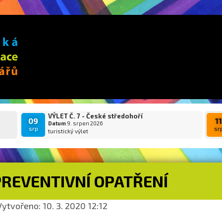
VÝLET Č. 7 - České středohoří
09
1
Datum
9. srpen 2026
srp
sr
turistický výlet
PREVENTIVNÍ OPATŘENÍ
ytvořeno: 10. 3. 2020 12:12