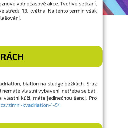
eznové volnočasové akce. Tvořivé setkání,
e středu 13. května. Na tento termín však
lašování.
ORÁCH
driatlon, biatlon na sledge běžkách. Sraz
d nemáte vlastní vybavení, netřeba se bát,
 vlastní kůži, máte jedinečnou šanci. Pro
cz/zimni-kvadriatlon-1-54