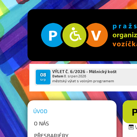
VÝLET Č. 6/2026 - Mělnický košt
08
Datum
8. srpen 2026
srp
městský výlet s volným programem
ÚVOD
O NÁS
V
PŘESBARIÉRY