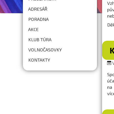
Vzh
ADRESÁŘ
pův
neb
PORADNA
Děk
AKCE
KLUB TÚRA
VOLNOČASOVKY
KONTAKTY
V
Spo
úča
na 
víc