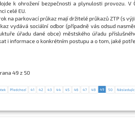
ojde k ohrožení bezpečnosti a plynulosti provozu. V
ci celé EU.
ok na parkovací průkaz mají držitelé průkazů ZTP (s vý
kaz vydává sociální odbor (případně vás odsud nasměruj
uktuře úřadu dané obce) městského úřadu příslušného
kat i informace o konkrétním postupu a o tom, jaké pot
rana 49 z 50
49
tek
Předchozí
41
42
43
44
45
46
47
48
50
Následujíc