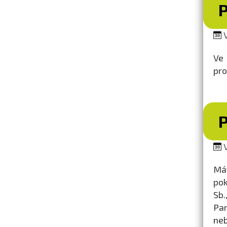
V
Ve
pro
V
Mát
pok
Sb.
Par
neb