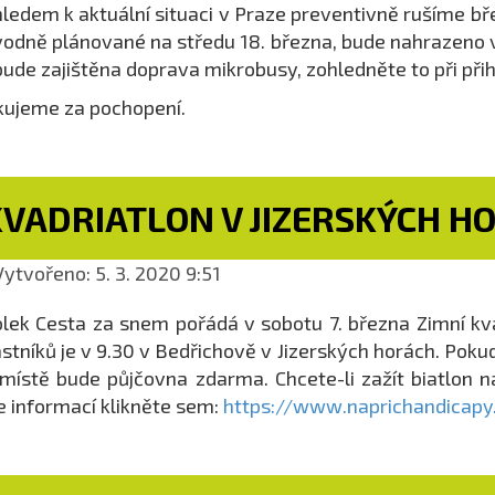
ledem k aktuální situaci v Praze preventivně rušíme bř
odně plánované na středu 18. března, bude nahrazeno v
ude zajištěna doprava mikrobusy, zohledněte to při přih
ujeme za pochopení.
KVADRIATLON V JIZERSKÝCH H
ytvořeno: 5. 3. 2020 9:51
lek Cesta za snem pořádá v sobotu 7. března Zimní kva
stníků je v 9.30 v Bedřichově v Jizerských horách. Poku
místě bude půjčovna zdarma. Chcete-li zažít biatlon na
e informací klikněte sem:
https://www.naprichandicapy.