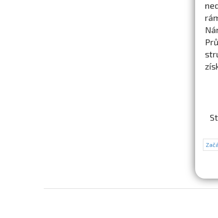
ned
rám
Nár
Prů
str
zís
St
Začá