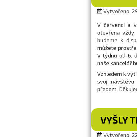
Vytvořeno: 29
V červenci a v
otevřena vždy 
budeme k dispo
můžete prostřed
V týdnu od 6. 
naše kancelář b
Vzhledem k vytíž
svoji návštěvu
předem. Děkuje
VYŠLY T
Vytvořeno: 22.