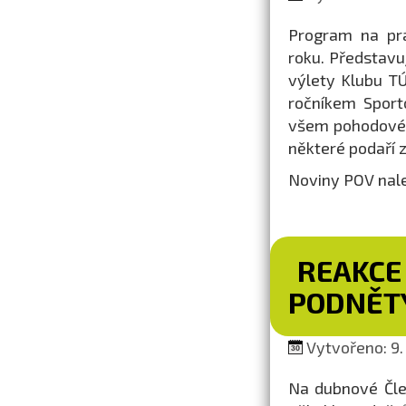
Program na prá
roku. Představu
výlety Klubu TÚ
ročníkem Sport
všem pohodové 
některé podaří 
Noviny POV nal
REAKCE
PODNĚTY
Vytvořeno: 9.
Na dubnové Člen