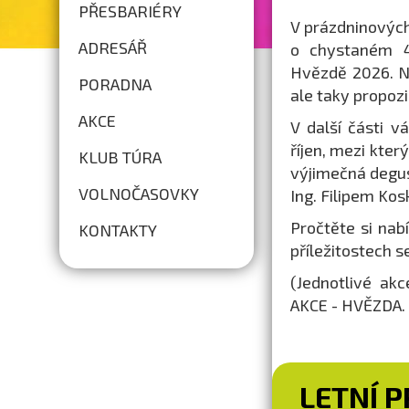
PŘESBARIÉRY
V prázdninovýc
ADRESÁŘ
o chystaném 44
Hvězdě 2026. N
PORADNA
ale taky propoz
AKCE
V další části 
říjen, mezi kter
KLUB TÚRA
výjimečná degus
VOLNOČASOVKY
Ing. Filipem Ko
Pročtěte si nab
KONTAKTY
příležitostech 
(Jednotlivé ak
AKCE - HVĚZDA. 
LETNÍ 