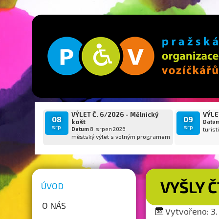
VÝLET Č. 6/2026 - Mělnický
VÝLET
08
09
košt
Datu
srp
srp
Datum
8. srpen 2026
turist
městský výlet s volným programem
VYŠLY 
ÚVOD
O NÁS
Vytvořeno: 3. 