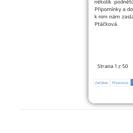
několik podnět
Připomínky a do
k nim nám zasl
Ptáčková.
Strana 1 z 50
Začátek
Předchozí