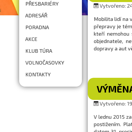
PŘESBARIÉRY
Vytvořeno: 24
ADRESÁŘ
Mobilita lidí na
přepravy je tém
PORADNA
kteří nemohou s
AKCE
objednatele, n
dopravy a aut vě
KLUB TÚRA
VOLNOČASOVKY
KONTAKTY
VÝMĚNA
Vytvořeno: 19.
V lednu 2015 z
postižením. Pl
datem 31. prosi