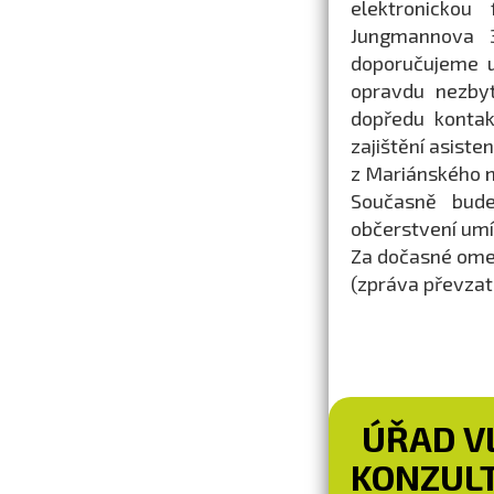
elektronickou
Jungmannova 3
doporučujeme u
opravdu nezbyt
dopředu kontak
zajištění asist
z Mariánského 
Současně bud
občerstvení umí
Za dočasné ome
(zpráva převza
ÚŘAD V
KONZULT