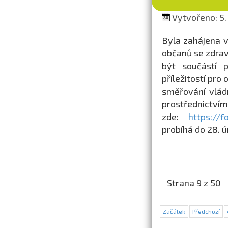
Vytvořeno: 5.
Byla zahájena v
občanů se zdrav
být součástí 
příležitostí pr
směřování vládn
prostřednictv
zde:
https://
probíhá do 28. 
Strana 9 z 50
Začátek
Předchozí