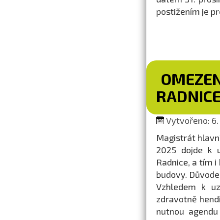
postižením je pr
OMEZEN
RADNIC
Vytvořeno: 6. 
Magistrát hlavní
2025 dojde k u
Radnice, a tím i
budovy. Důvodem
Vzhledem k uz
zdravotně hend
nutnou agendu 