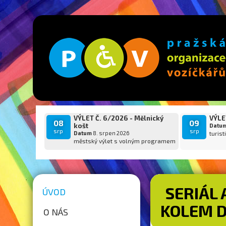
VÝLET Č. 6/2026 - Mělnický
VÝLET
08
09
košt
Datu
srp
srp
Datum
8. srpen 2026
turist
městský výlet s volným programem
SERIÁL 
ÚVOD
KOLEM D
O NÁS