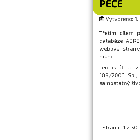
PÉČE
Vytvořeno: 1. 
Třetím dílem p
databáze ADRES
webové strán
menu.
Tentokrát se z
108/2006 Sb., 
samostatný živo
Strana 11 z 50