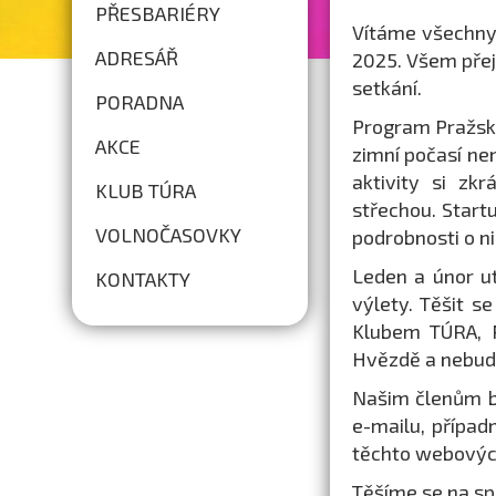
PŘESBARIÉRY
Vítáme všechny 
ADRESÁŘ
2025. Všem přej
setkání.
PORADNA
Program Pražské
AKCE
zimní počasí ne
aktivity si zk
KLUB TÚRA
střechou. Star
VOLNOČASOVKY
podrobnosti o n
Leden a únor ut
KONTAKTY
výlety. Těšit 
Klubem TÚRA, P
Hvězdě a nebudou 
Našim členům b
e-mailu, případ
těchto webovýc
Těšíme se na sp