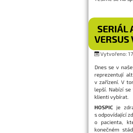
SERIÁL 
VERSUS 
Vytvořeno: 17.
Dnes se v naše
reprezentují a
v zařízení. V t
lepší. Nabízí s
klienti vybírat.
HOSPIC
je zdr
s odpovídající z
o pacienta, kt
konečném stádi