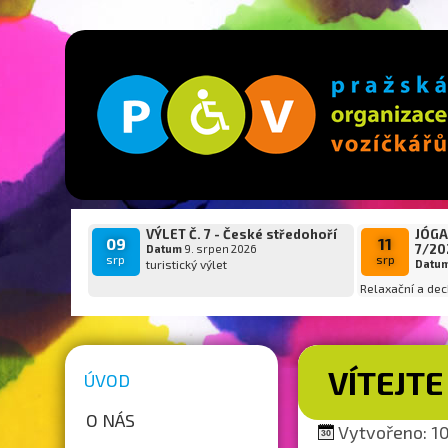
VÝLET Č. 7 - České středohoří
JÓGA
09
11
7/20
Datum
9. srpen 2026
srp
srp
turistický výlet
Datu
Relaxační a dec
VÍTEJTE
ÚVOD
O NÁS
Vytvořeno: 10