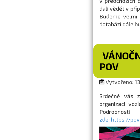
v předchozích 
dali vědět v pří
Budeme velmi r
databázi dále b
VÁNOČN
POV
Vytvořeno: 13.
Srdečně vás z
organizaci voz
Podrobnost
zde: https://po