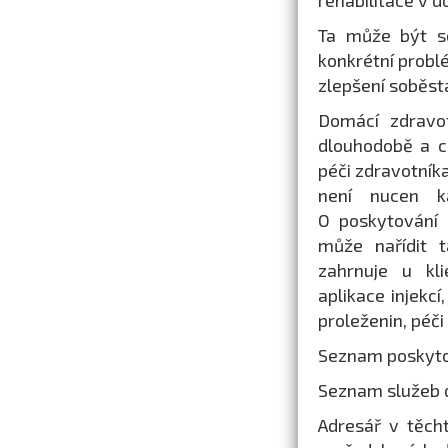
rehabilitace v 
Ta může být s
konkrétní probl
zlepšení soběsta
Domácí zdravo
dlouhodobě a c
péči zdravotník
není nucen k
O poskytování
může nařídit 
zahrnuje u kli
aplikace injekcí
proleženin, péči
Seznam poskytov
Seznam služeb 
Adresář v těch