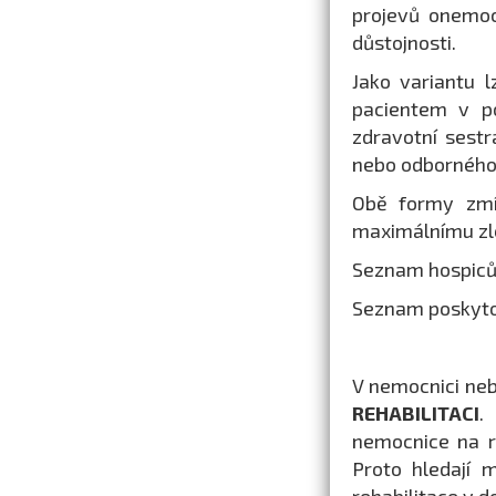
projevů onemo
důstojnosti.
Jako variantu l
pacientem v po
zdravotní sestr
nebo odborného 
Obě formy zmín
maximálnímu zle
Seznam hospiců
Seznam poskytov
V nemocnici nebo
REHABILITACI
.
nemocnice na re
Proto hledají 