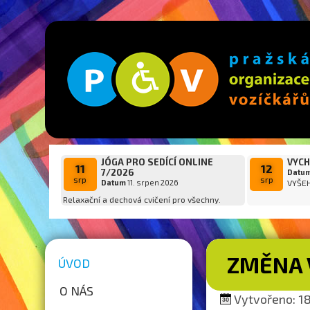
JÓGA PRO SEDÍCÍ ONLINE
VYCH
11
12
7/2026
Datu
srp
srp
Datum
11. srpen 2026
VYŠE
Relaxační a dechová cvičení pro všechny.
ZMĚNA 
ÚVOD
O NÁS
Vytvořeno: 18