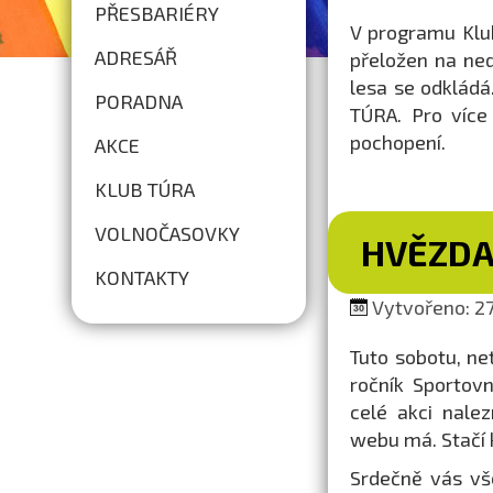
PŘESBARIÉRY
V programu Klu
ADRESÁŘ
přeložen na ned
lesa se odkládá
PORADNA
TÚRA. Pro více
pochopení.
AKCE
KLUB TÚRA
VOLNOČASOVKY
HVĚZDA
KONTAKTY
Vytvořeno: 27
Tuto sobotu, ne
ročník Sportov
celé akci nale
webu má. Stačí 
Srdečně vás vš