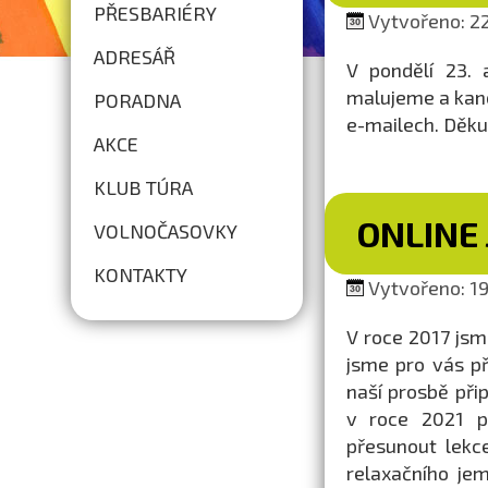
PŘESBARIÉRY
Vytvořeno: 22
ADRESÁŘ
V pondělí 23. 
malujeme a kanc
PORADNA
e-mailech. Děku
AKCE
KLUB TÚRA
ONLINE 
VOLNOČASOVKY
KONTAKTY
Vytvořeno: 19
V roce 2017 js
jsme pro vás při
naší prosbě přip
v roce 2021 př
přesunout lekc
relaxačního jem