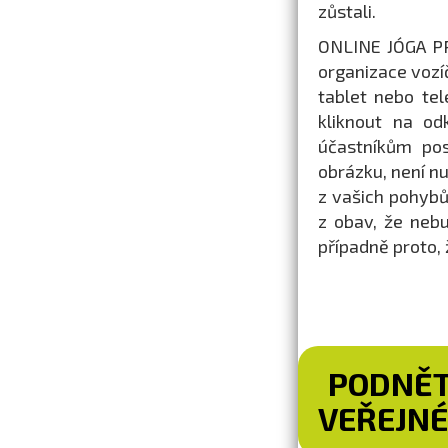
zůstali.
ONLINE JÓGA PR
organizace vozí
tablet nebo te
kliknout na od
účastníkům pos
obrázku, není n
z vašich pohybů
z obav, že nebu
případně proto,
PODNĚT
VEŘEJNÉ