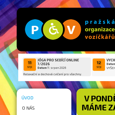
JÓGA PRO SEDÍCÍ ONLINE
VYCH
11
12
7/2026
Datu
srp
srp
Datum
11. srpen 2026
VYŠE
Relaxační a dechová cvičení pro všechny.
V PONDĚ
ÚVOD
MÁME Z
O NÁS