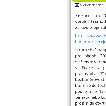
Vytvořeno: 9.
Ke konci roku 2
veřejné hromad
zprávu o jejím p
https://www.ci
barier-ve-vere
V tuto chvíli M
pro období 20
s přímým vztah
v Praze s pře
pracovníka PO
bezbariérovost
které se do těch
podnětů je 15.
témata nebo konk
prosím do čtvrtk