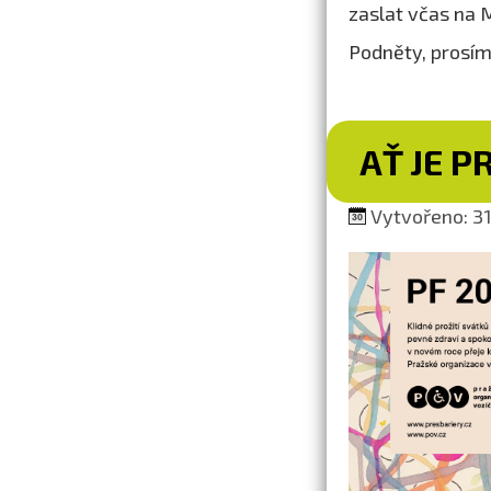
zaslat včas na
Podněty, prosím
AŤ JE P
Vytvořeno: 31.