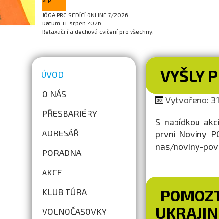
JÓGA PRO SEDÍCÍ ONLINE 7/2026
Datum
11. srpen 2026
Relaxační a dechová cvičení pro všechny.
VYŠLY P
ÚVOD
O NÁS
Vytvořeno: 31.
PŘESBARIÉRY
S nabídkou akc
ADRESÁŘ
první Noviny PO
nas/noviny-pov
PORADNA
AKCE
POMOZT
KLUB TÚRA
UKRAJIN
VOLNOČASOVKY