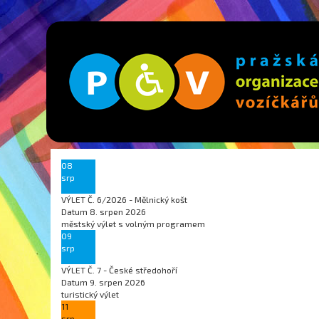
08
srp
VÝLET Č. 6/2026 - Mělnický košt
Datum
8. srpen 2026
městský výlet s volným programem
09
srp
VÝLET Č. 7 - České středohoří
Datum
9. srpen 2026
turistický výlet
11
srp