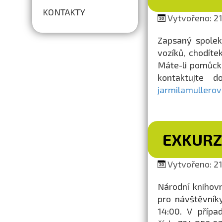
KONTAKTY
Vytvořeno: 21.
Zapsaný spolek
vozíků, chodíte
Máte-li pomůcku
kontaktujte 
jarmilamullero
EXKURZ
Vytvořeno: 21.
Národní knihovn
pro návštěvník
14:00. V přípa