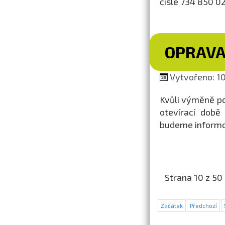
čísle 734 850 02
OPRAVA
Vytvořeno: 10.
Kvůli výměně p
otevírací době
budeme informo
Strana 10 z 50
Začátek
Předchozí