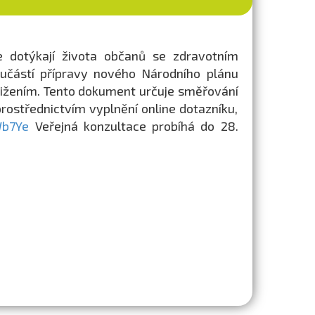
e dotýkají života občanů se zdravotním
učástí přípravy nového Národního plánu
tižením. Tento dokument určuje směřování
 prostřednictvím vyplnění online dotazníku,
Wb7Ye
Veřejná konzultace probíhá do 28.