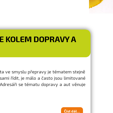
VŠE KOLEM DOPRAVY A
lita ve smyslu přepravy je tématem stejně
mi řídit, je málo a často jsou limitované
 Adresáři se tématu dopravy a aut věnuje
Číst dál...