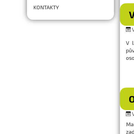
KONTAKTY
V
V 
pův
oso
V
Mag
zad