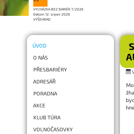
VYCHÁZKA BEZ BARIÉR 7/2026
Datum
12. srpen 2026
VYŠEHRAD
S
ÚVOD
A
O NÁS
PŘESBARIÉRY
V
ADRESÁŘ
Mob
žha
PORADNA
byd
AKCE
hne
KLUB TÚRA
VOLNOČASOVKY