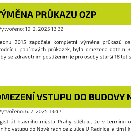
VÝMĚNA PRŮKAZU OZP
ytvořeno: 19. 2. 2025 13:32
lednu 2015 započala kompletní výměna průkazů oso
odních, papírových průkazek, byla omezena datem 31
by se zdravotním postižením je pro osoby starší 18 let 
OMEZENÍ VSTUPU DO BUDOVY 
ytvořeno: 6. 2. 2025 13:47
istrát hlavního města Prahy sděluje, že v termínu o
ního vstupu do Nové radnice z ulice U Radnice, a tím i 