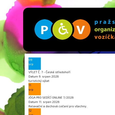
09
srp
VÝLET Č. 7 - České středohoří
Datum
9. srpen 2026
turistický výlet
11
srp
JÓGA PRO SEDÍCÍ ONLINE 7/2026
Datum
11. srpen 2026
Relaxační a dechová cvičení pro všechny.
12
srp