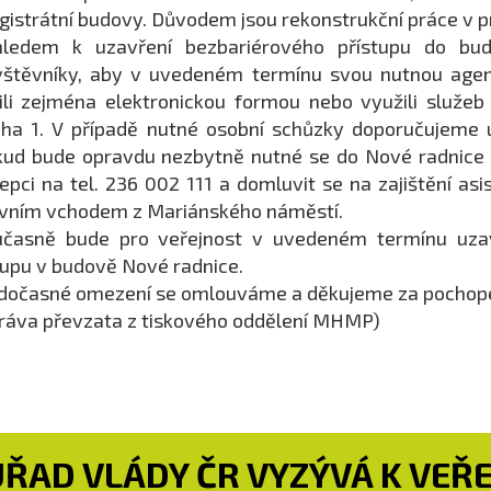
istrátní budovy. Důvodem jsou rekonstrukční práce v p
hledem k uzavření bezbariérového přístupu do bu
vštěvníky, aby v uvedeném termínu svou nutnou age
ili zejména elektronickou formou nebo využili služe
ha 1. V případě nutné osobní schůzky doporučujeme 
ud bude opravdu nezbytně nutné se do Nové radnice d
epci na tel. 236 002 111 a domluvit se na zajištění a
vním vchodem z Mariánského náměstí.
učasně bude pro veřejnost v uvedeném termínu uzav
upu v budově Nové radnice.
dočasné omezení se omlouváme a děkujeme za pochope
ráva převzata z tiskového oddělení MHMP)
ÚŘAD VLÁDY ČR VYZÝVÁ K VEŘ