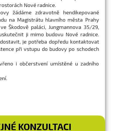
rostorách Nové radnice.
dovy žádáme zdravotně hendikepované
ndu na Magistrátu hlavního města Prahy
b ve Škodově paláci, Jungmannova 35/29,
uskutečnit ji mimo budovu Nové radnice.
ostavit, je potřeba dopředu kontaktovat
sistence při vstupu do budovy po schodech
řeno i občerstvení umístěné u zadního
ní.
EJNÉ KONZULTACI