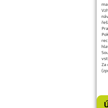
mag
Vz
ná
řeš
Pra
Pok
rec
hla
So
vst
Za 
(zp