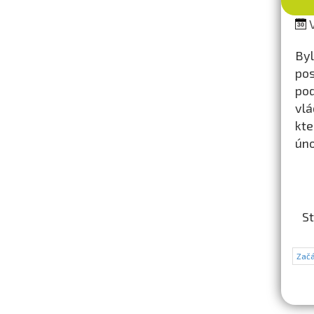
V
By
pos
pod
vlá
kte
úno
St
Začá