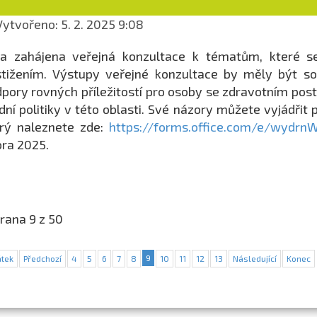
ytvořeno: 5. 2. 2025 9:08
la zahájena veřejná konzultace k tématům, které s
tižením. Výstupy veřejné konzultace by měly být so
pory rovných příležitostí pro osoby se zdravotním pos
dní politiky v této oblasti. Své názory můžete vyjádřit
rý naleznete zde:
https://forms.office.com/e/wydrn
ra 2025.
rana 9 z 50
9
tek
Předchozí
4
5
6
7
8
10
11
12
13
Následující
Konec