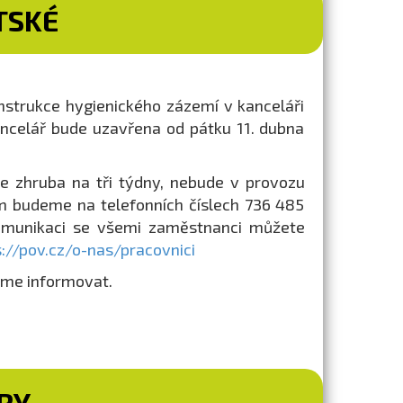
TSKÉ
nstrukce hygienického zázemí v kanceláři
ancelář bude uzavřena od pátku 11. dubna
e zhruba na tři týdny, nebude v provozu
m budeme na telefonních číslech 736 485
komunikaci se všemi zaměstnanci můžete
s://pov.cz/o-nas/pracovnici
eme informovat.
RY