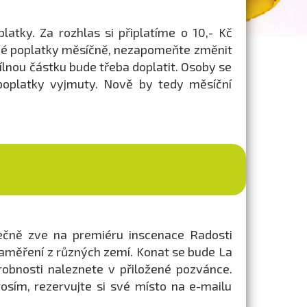
latky. Za rozhlas si připlatíme o 10,- Kč
ářské poplatky měsíčně, nezapomeňte změnit
dílnou částku bude třeba doplatit. Osoby se
 poplatky vyjmuty. Nově by tedy měsíční
dečně zve na premiéru inscenace Radosti
a zaměření z různých zemí. Konat se bude La
robnosti naleznete v přiložené pozvánce.
rosím, rezervujte si své místo na e-mailu