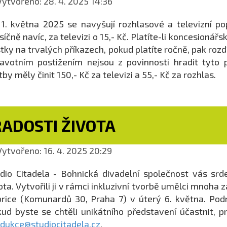
ytvořeno: 28. 4. 2025 14:36
1. května 2025 se navyšují rozhlasové a televizní pop
íčně navíc, za televizi o 15,- Kč. Platíte-li koncesion
tky na trvalých příkazech, pokud platíte ročně, pak roz
avotním postižením nejsou z povinnosti hradit tyto
tby měly činit 150,- Kč za televizi a 55,- Kč za rozhlas.
RADOSTI ŽIVOTA
ytvořeno: 16. 4. 2025 20:29
dio Citadela - Bohnická divadelní společnost vás sr
ota. Vytvořili ji v rámci inkluzivní tvorbě umělci mnoh
rice (Komunardů 30, Praha 7) v úterý 6. května. Pod
ud byste se chtěli unikátního představení účastnit, p
dukce@studiocitadela.cz
.