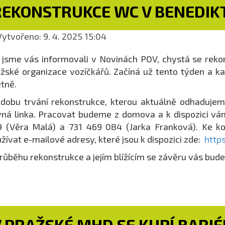
REKONSTRUKCE WC V BENEDIK
ytvořeno: 9. 4. 2025 15:04
 jsme vás informovali v Novinách POV, chystá se reko
žské organizace vozíčkářů. Začíná už tento týden a k
tně.
dobu trvání rekonstrukce, kterou aktuálně odhadujem
ná linka. Pracovat budeme z domova a k dispozici vá
9 (Věra Malá) a 731 469 084 (Jarka Franková). Ke 
žívat e-mailové adresy, které jsou k dispozici zde:
http
růběhu rekonstrukce a jejím blížícím se závěru vás bud
 PRAŽSKÉ MHD SE KUPÍ BARIÉ