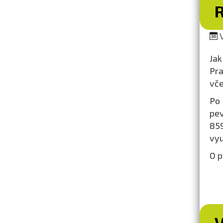
V
Jak
Pra
vče
Po 
pev
85
vyu
O p
V