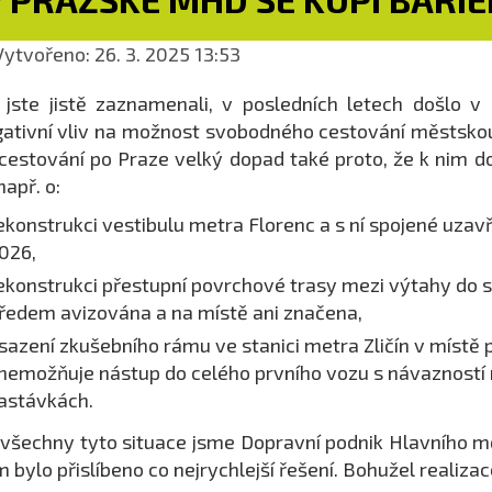
ytvořeno: 26. 3. 2025 13:53
 jste jistě zaznamenali, v posledních letech došlo 
ativní vliv na možnost svobodného cestování městsko
cestování po Praze velký dopad také proto, že k nim do
např. o:
ekonstrukci vestibulu metra Florenc a s ní spojené uza
026,
ekonstrukci přestupní povrchové trasy mezi výtahy do 
ředem avizována a na místě ani značena,
sazení zkušebního rámu ve stanici metra Zličín v místě
nemožňuje nástup do celého prvního vozu s návazností 
astávkách.
všechny tyto situace jsme Dopravní podnik Hlavního 
 bylo přislíbeno co nejrychlejší řešení. Bohužel realizac