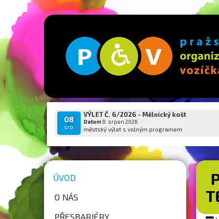
VÝLET Č. 6/2026 - Mělnický košt
08
Datum
8. srpen 2026
srp
městský výlet s volným programem
ÚVOD
T
O NÁS
PŘESBARIÉRY