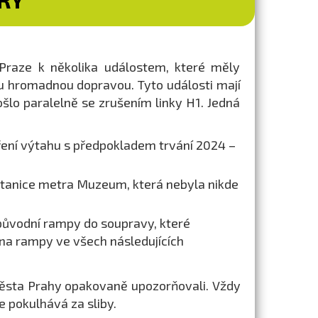
v Praze k několika událostem, které měly
u hromadnou dopravou. Tyto události mají
šlo paralelně se zrušením linky H1. Jedná
vření výtahu s předpokladem trvání 2024 –
stanice metra Muzeum, která nebyla nikde
 původní rampy do soupravy, které
na rampy ve všech následujících
města Prahy opakovaně upozorňovali. Vždy
e pokulhává za sliby.