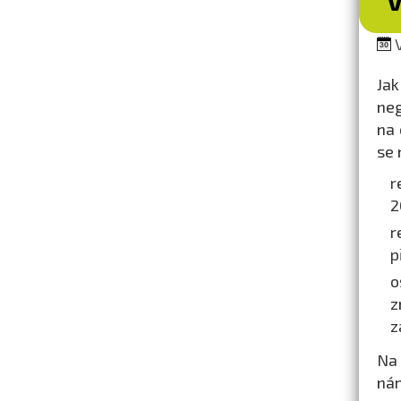
V
Jak
neg
na 
se 
r
2
r
p
o
z
z
Na 
nám