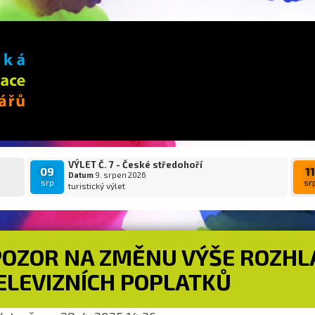
VÝLET Č. 7 - České středohoří
09
1
Datum
9. srpen 2026
srp
sr
turistický výlet
POZOR NA ZMĚNU VÝŠE ROZHL
ELEVIZNÍCH POPLATKŮ