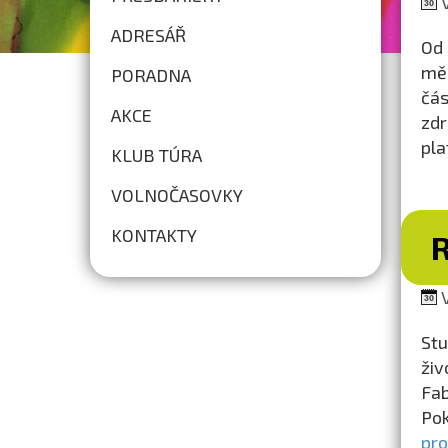
V
ADRESÁŘ
Od 
měs
PORADNA
čás
AKCE
zdr
pla
KLUB TÚRA
VOLNOČASOVKY
KONTAKTY
V
Stu
živ
Fab
Pok
pro