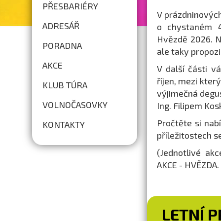
PŘESBARIÉRY
V prázdninovýc
ADRESÁŘ
o chystaném 44
Hvězdě 2026. N
PORADNA
ale taky propoz
AKCE
V další části 
říjen, mezi kter
KLUB TÚRA
výjimečná degus
VOLNOČASOVKY
Ing. Filipem Ko
Pročtěte si nab
KONTAKTY
příležitostech 
(Jednotlivé ak
AKCE - HVĚZDA. 
LETNÍ 