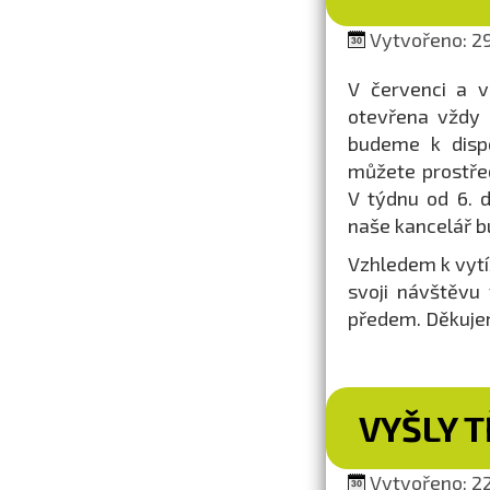
Vytvořeno: 29
V červenci a v
otevřena vždy 
budeme k dispo
můžete prostřed
V týdnu od 6. 
naše kancelář b
Vzhledem k vytíž
svoji návštěvu
předem. Děkuje
VYŠLY T
Vytvořeno: 22.