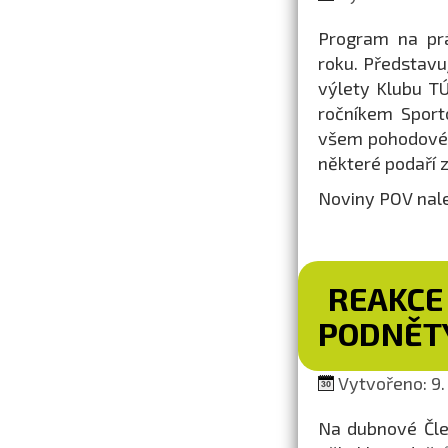
Program na prá
roku. Představu
výlety Klubu TÚ
ročníkem Sport
všem pohodové 
některé podaří 
Noviny POV nal
REAKCE
PODNĚTY
Vytvořeno: 9.
Na dubnové Člen