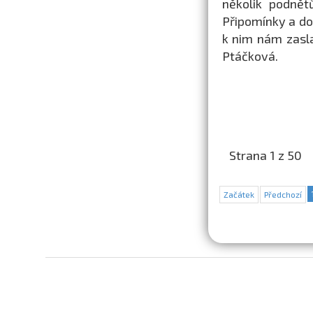
několik podnět
Připomínky a do
k nim nám zasl
Ptáčková.
Strana 1 z 50
Začátek
Předchozí