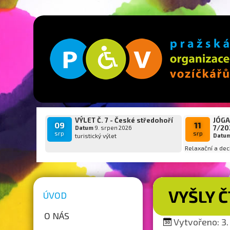
VÝLET Č. 7 - České středohoří
JÓGA
09
11
7/20
Datum
9. srpen 2026
srp
srp
turistický výlet
Datu
Relaxační a dec
VYŠLY 
ÚVOD
O NÁS
Vytvořeno: 3. 