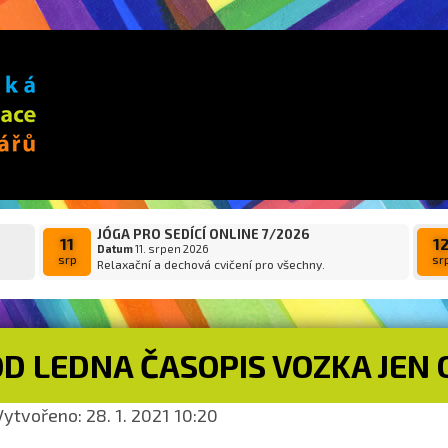
JÓGA PRO SEDÍCÍ ONLINE 7/2026
11
1
Datum
11. srpen 2026
srp
sr
Relaxační a dechová cvičení pro všechny.
D LEDNA ČASOPIS VOZKA JEN 
ytvořeno: 28. 1. 2021 10:20