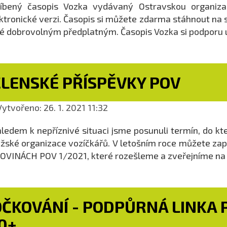
líbený časopis Vozka vydávaný Ostravskou organiza
ktronické verzi. Časopis si můžete zdarma stáhnout na
é dobrovolným předplatným. Časopis Vozka si podporu u
ČLENSKÉ PŘÍSPĚVKY POV
ytvořeno: 26. 1. 2021 11:32
ledem k nepříznivé situaci jsme posunuli termín, do k
žské organizace vozíčkářů. V letošním roce můžete zapl
OVINÁCH POV 1/2021, které rozešleme a zveřejníme na 
OČKOVÁNÍ - PODPŮRNÁ LINKA 
0+