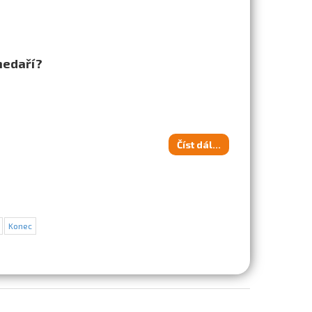
nedaří?
Číst dál...
Konec