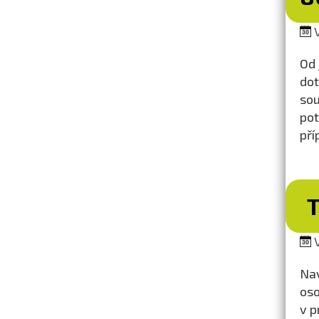
V
Od 
dot
sou
pot
pří
V
Nav
oso
v p