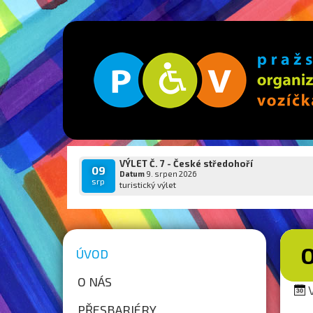
VÝLET Č. 7 - České středohoří
09
Datum
9. srpen 2026
srp
turistický výlet
O
ÚVOD
O NÁS
V
PŘESBARIÉRY