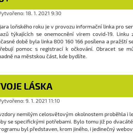
ytvořeno: 18. 1. 2021 9:30
jara loňského roku je v provozu informační linka pro s
azů týkajících se onemocnění virem covid-19. Linku z
časné době byla linka 800 160 166 posílena a pražští se
řebují pomoc s registrací k očkování. Obracet se mů
padně na městskou část, kde bydlíte.
TVOJE LÁSKA
ytvořeno: 9. 1. 2021 11:10
zdory nemilým celosvětovým okolnostem proběhla i le
by se specifickými potřebami. Bylo tomu již po dvacáté,
rogramu byl představen, krom jiného, i jedinečný webový