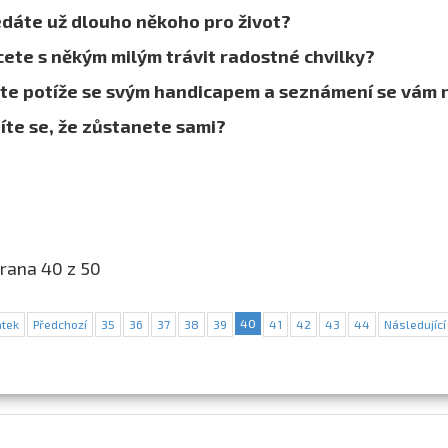
edáte už dlouho někoho pro život?
ete s někým milým trávit radostné chvilky?
te potíže se svým handicapem a seznámení se vám 
íte se, že zůstanete sami?
rana 40 z 50
40
tek
Předchozí
35
36
37
38
39
41
42
43
44
Následující