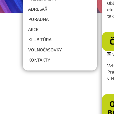
Ob
ADRESÁŘ
ele
tak
PORADNA
AKCE
KLUB TÚRA
VOLNOČASOVKY
V
KONTAKTY
Vzh
Pra
v N
8