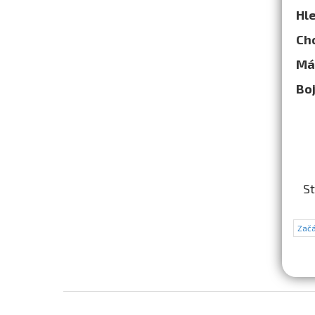
Hl
Chc
Má
Boj
St
Začá