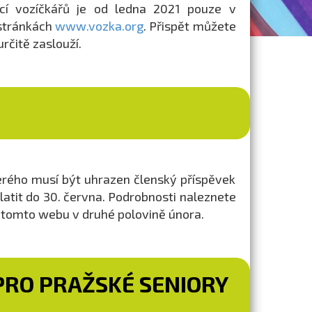
cí vozíčkářů je od ledna 2021 pouze v
 stránkách
www.vozka.org
. Přispět můžete
rčitě zaslouží.
terého musí být uhrazen členský příspěvek
atit do 30. června. Podrobnosti naleznete
tomto webu v druhé polovině února.
PRO PRAŽSKÉ SENIORY