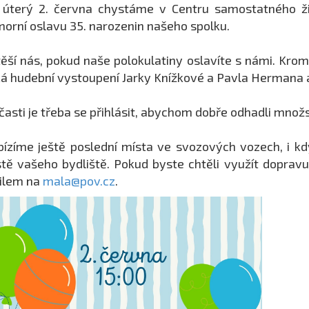
 úterý 2. června chystáme v Centru samostatného ž
orní oslavu 35. narozenin našeho spolku.
ěší nás, pokud naše polokulatiny oslavíte s námi. Kro
á hudební vystoupení Jarky Knížkové a Pavla Hermana a
časti je třeba se přihlásit, abychom dobře odhadli množs
ízíme ještě poslední místa ve svozových vozech, i kd
tě vašeho bydliště. Pokud byste chtěli využít dopravu
ilem na
mala@pov.cz
.