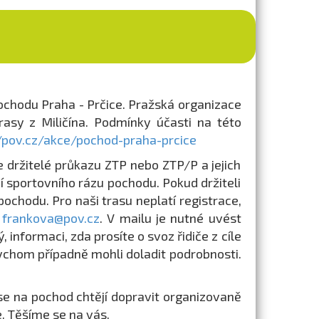
Pochodu Praha - Prčice. Pražská organizace
rasy z Miličína. Podmínky účasti na této
//pov.cz/akce/pochod-praha-prcice
 držitelé průkazu ZTP nebo ZTP/P a jejich
í sportovního rázu pochodu. Pokud držiteli
pochodu. Pro naši trasu neplatí registrace,
u
frankova@pov.cz
. V mailu je nutné uvést
informaci, zda prosíte o svoz řidiče z cíle
abychom případně mohli doladit podrobnosti.
ří se na pochod chtějí dopravit organizovaně
. Těšíme se na vás.