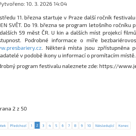
ytvořeno: 10. 3. 2026 14:04
středu 11. března startuje v Praze další ročník festiva
EN SVĚT. Do 19. března se program letošního ročníku p
dalších 59 měst ČR. U kin a dalších míst projekcí filmů
ístupnost. Podrobné informace o míře bezbariérovo
w.presbariery.cz
. Některá místa jsou zpřístupněna 
adatelé v podobě ikony u informací o promítacím místě.
robný program festivalu naleznete zde: https://www.j
rana 2 z 50
2
tek
Předchozí
1
3
4
5
6
7
8
9
10
Následující
Konec