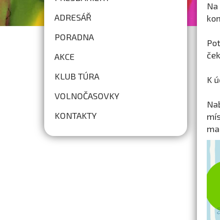
Na
ADRESÁŘ
kom
PORADNA
Pot
ček
AKCE
KLUB TÚRA
K ú
VOLNOČASOVKY
Nab
KONTAKTY
mís
ma