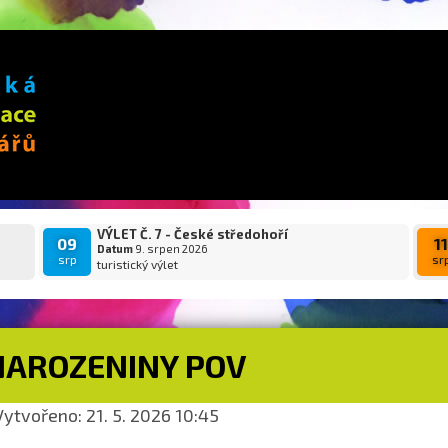
VÝLET Č. 7 - České středohoří
09
1
Datum
9. srpen 2026
srp
sr
turistický výlet
NAROZENINY POV
ytvořeno: 21. 5. 2026 10:45