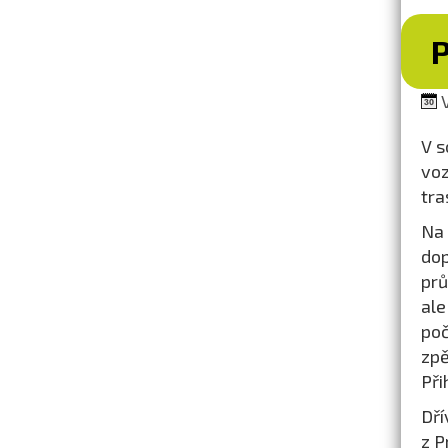
V
V s
voz
tra
Na 
dop
prů
ale
poč
zpě
Při
Dří
z P