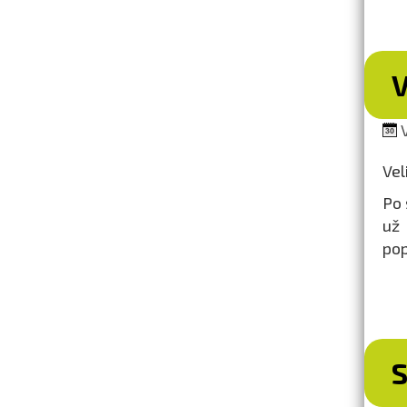
V
V
Vel
Po 
už
pop
S