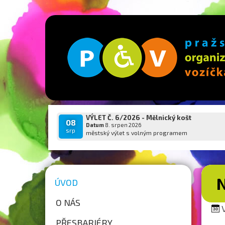
VÝLET Č. 6/2026 - Mělnický košt
08
Datum
8. srpen 2026
srp
městský výlet s volným programem
ÚVOD
O NÁS
V
PŘESBARIÉRY