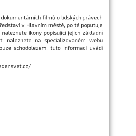
lu dokumentárních filmů o lidských právech
ředstaví v Hlavním městě, po té poputuje
 naleznete ikony popisující jejich základní
sti naleznete na specializovaném webu
pouze schodolezem, tuto informaci uvádí
edensvet.cz/