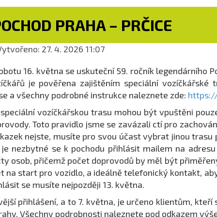
POCHOD PRAHA – PRČICE
ytvořeno: 27. 4. 2026 11:07
obotu 16. května se uskuteční 59. ročník legendárního 
íčkářů je pověřena zajištěním speciální vozíčkářské t
se a všechny podrobné instrukce naleznete zde:
https:
speciální vozíčkářskou trasu mohou být vpuštěni pouze
rovody. Toto pravidlo jsme se zavázali ctí pro zachován
kazek nejste, musíte pro svou účast vybrat jinou trasu 
 je nezbytné se k pochodu přihlásit mailem na adres
ty osob, přičemž počet doprovodů by měl být přiměřený, 
t na start pro vozidlo, a ideálně telefonický kontakt, 
hlásit se musíte nejpozději 13. května.
vější přihlášení, a to 7. května, je určeno klientům, kte
rahy. Všechny podrobnosti naleznete pod odkazem výše