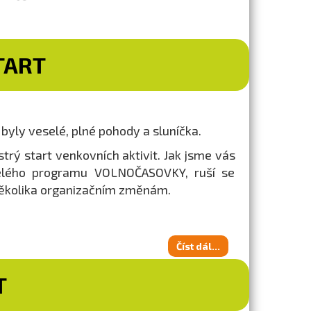
TART
byly veselé, plné pohody a sluníčka.
trý start venkovních aktivit. Jak jsme vás
celého programu VOLNOČASOVKY, ruší se
 několika organizačním změnám.
Číst dál...
T