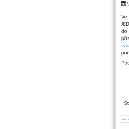
V
Ve 
JED
do 
př
ww
poř
Pod
St
Začá