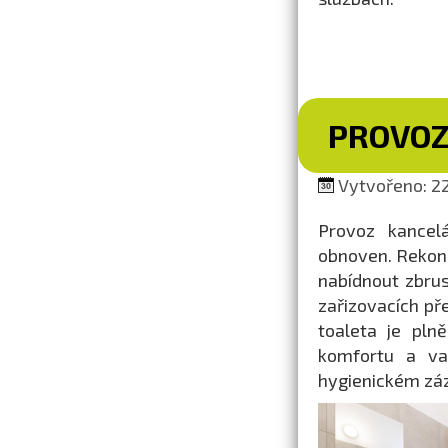
PROVOZ
Vytvořeno: 22
Provoz kancel
obnoven. Rekon
nabídnout zbrus
zařizovacích př
toaleta je pln
komfortu a var
hygienickém záz