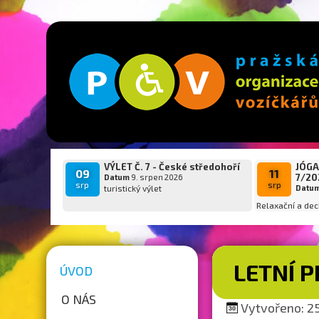
VÝLET Č. 7 - České středohoří
JÓGA
09
11
7/20
Datum
9. srpen 2026
srp
srp
turistický výlet
Datu
Relaxační a dec
LETNÍ 
ÚVOD
O NÁS
Vytvořeno: 25