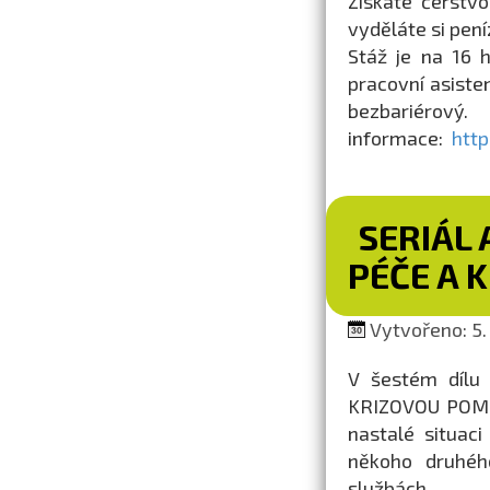
Získáte čerstvo
vyděláte si pení
Stáž je na 16 h 
pracovní asiste
bezbariérov
informace:
http
SERIÁL 
PÉČE A 
Vytvořeno: 5.
V šestém dílu 
KRIZOVOU POMOC.
nastalé situac
někoho druhéh
službách.