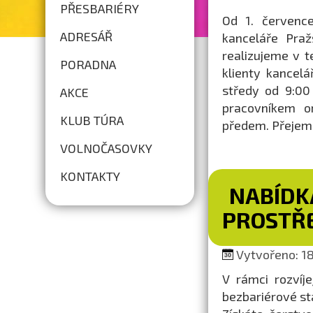
PŘESBARIÉRY
Od 1. července
ADRESÁŘ
kanceláře Praž
realizujeme v t
PORADNA
klienty kancel
středy od 9:00
AKCE
pracovníkem o
KLUB TÚRA
předem. Přejem
VOLNOČASOVKY
KONTAKTY
NABÍDK
PROSTŘ
Vytvořeno: 18.
V rámci rozvíj
bezbariérové s