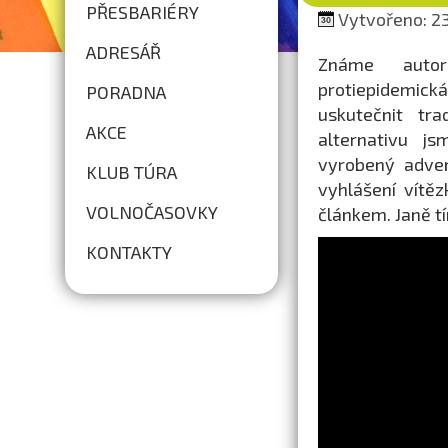
PŘESBARIÉRY
Vytvořeno: 23
ADRESÁŘ
Známe autor
protiepidemická
PORADNA
uskutečnit tra
AKCE
alternativu js
vyrobený adven
KLUB TÚRA
vyhlášení vítě
VOLNOČASOVKY
článkem. Janě 
KONTAKTY