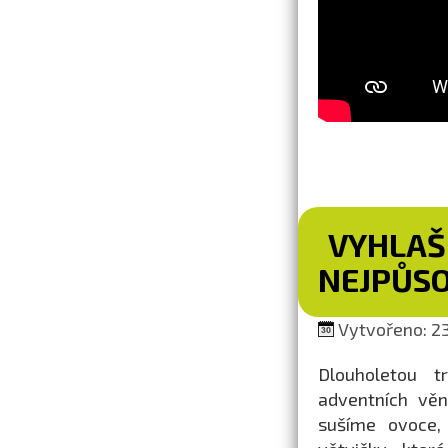
VYHLAŠ
NEJPŮSO
Vytvořeno: 23
Dlouholetou t
adventních věn
sušíme ovoce,