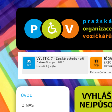
VÝLET Č. 7 - České středohoří
JÓGA
09
11
7/20
Datum
9. srpen 2026
srp
srp
turistický výlet
Datu
Relaxační a dec
VYHLÁŠ
ÚVOD
NEJPŮSO
O NÁS