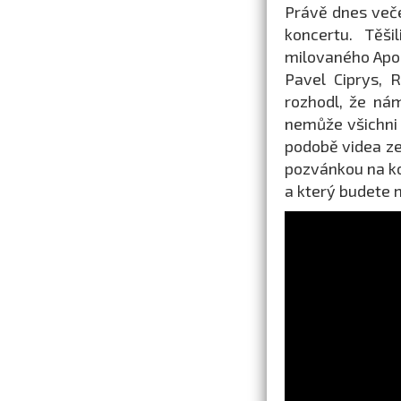
Právě dnes veče
koncertu. Těš
milovaného Apol
Pavel Ciprys, 
rozhodl, že nám
nemůže všichni 
podobě videa ze
pozvánkou na ko
a který budete 