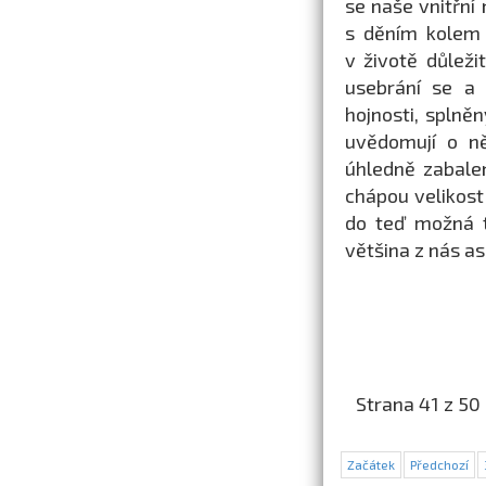
se naše vnitřní
s děním kolem 
v životě důleži
usebrání se a
hojnosti, splně
uvědomují o ně
úhledně zabalen
chápou velikost
do teď možná t
většina z nás as
Strana 41 z 50
Začátek
Předchozí