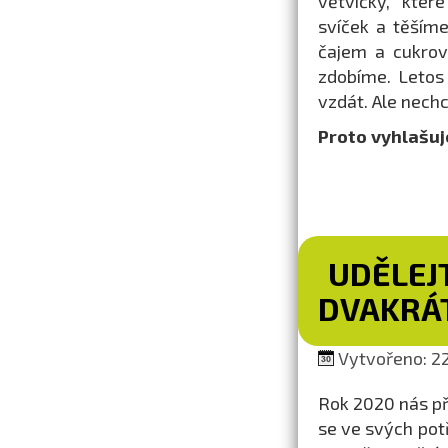
větvičky, kter
svíček a těšíme
čajem a cukro
zdobíme. Letos
vzdát. Ale nech
Proto vyhlašuj
UDĚLEJ
DVAKRÁ
Vytvořeno: 22.
Rok 2020 nás př
se ve svých pot