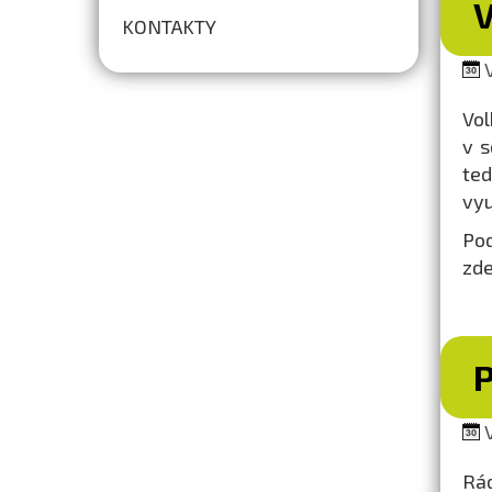
KONTAKTY
V
Vol
v s
ted
vyu
Po
zde
V
Rád