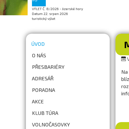
VÝLET Č. 8/2026 - Jizerské hory
Datum
22. srpen 2026
turistický výlet
ÚVOD
O NÁS
V
PŘESBARIÉRY
Na 
ADRESÁŘ
blí
roz
PORADNA
inf
AKCE
KLUB TÚRA
VOLNOČASOVKY