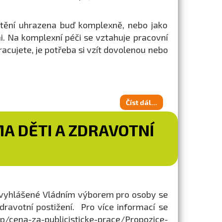
štění uhrazena buď komplexně, nebo jako
mi. Na komplexní péči se vztahuje pracovní
racujete, je potřeba si vzít dovolenou nebo
Číst dál...
A DĚTI A ZDRAVOTNÍ
že vyhlášené Vládním výborem pro osoby se
ravotní postižení. Pro více informací se
/cena-za-publicisticke-prace/Propozice-