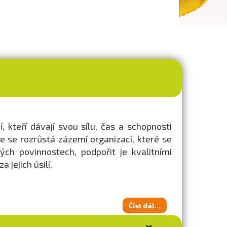
, kteří dávají svou sílu, čas a schopnosti
 že se rozrůstá zázemí organizací, které se
kých povinnostech, podpořit je kvalitními
jejich úsilí.
Číst dál...