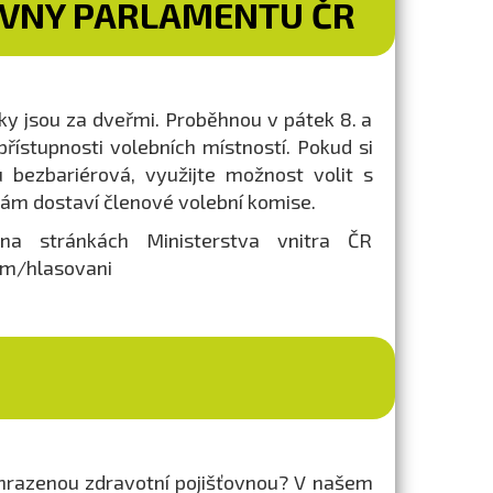
OVNY PARLAMENTU ČR
y jsou za dveřmi. Proběhnou v pátek 8. a
přístupnosti volebních místností. Pokud si
u bezbariérová, využijte možnost volit s
vám dostaví členové volební komise.
na stránkách Ministerstva vnitra ČR
im/hlasovani
či hrazenou zdravotní pojišťovnou? V našem