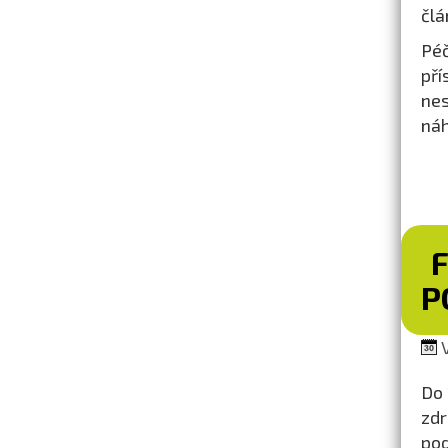
člá
Péč
pří
nes
náh
P
V
Do 
zdr
pod