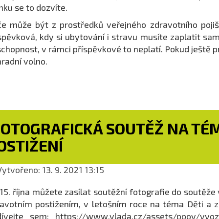
nku se to dozvíte.
e může být z prostředků veřejného zdravotního poji
spěvková, kdy si ubytování i stravu musíte zaplatit sa
chopnost, v rámci příspěvkové to neplatí. Pokud ještě p
radní volno.
FOTOGRAFICKÁ SOUTĚŽ NA TÉM
OSTIŽENÍ
ytvořeno: 13. 9. 2021 13:15
15. října můžete zasílat soutěžní fotografie do soutě
avotním postižením, v letošním roce na téma Děti a zd
ívejte sem: https://www.vlada.cz/assets/ppov/vvozp