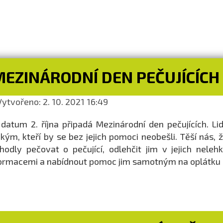
MEZINÁRODNÍ DEN PEČUJÍCÍCH
ytvořeno: 2. 10. 2021 16:49
datum 2. října připadá Mezinárodní den pečujících. Lidí
zkým, kteří by se bez jejich pomoci neobešli. Těší nás,
hodly pečovat o pečující, odlehčit jim v jejich neleh
ormacemi a nabídnout pomoc jim samotným na oplátku za 