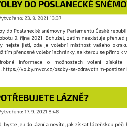
VOLBY DO POSLANECKÉ SNĚM
ytvořeno: 23. 9. 2021 13:37
by do Poslanecké sněmovny Parlamentu České republik
obotu 9. října 2021. Bohužel, zatím neexistuje přehled 
y nejste jistí, zda je volební místnost vašeho okrsk
žitím přenosné volební schránky, se kterou se přímo k 
drobné informace o možnostech volení získáte 
: https://volby.mvcr.cz/osoby-se-zdravotnim-postizen
POTŘEBUJETE LÁZNĚ?
ytvořeno: 17. 9. 2021 8:48
i byste jeli do lázní a nevíte, jak získat lázeňskou pé