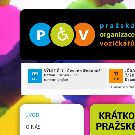
VÝLET Č. 7 - České středohoří
JÓGA
09
11
7/20
Datum
9. srpen 2026
srp
srp
turistický výlet
Datu
Relaxační a dec
KRÁTKO
ÚVOD
PRAŽSKÉ
O NÁS