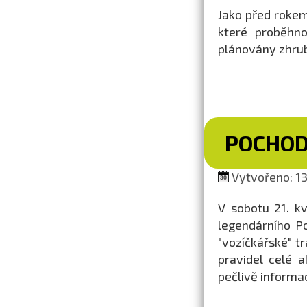
Jako před rokem,
které proběh
plánovány zhrub
POCHOD
Vytvořeno: 13
V sobotu 21. k
legendárního Po
"vozíčkářské" tr
pravidel celé 
pečlivě informa