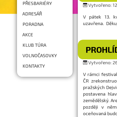
PŘESBARIÉRY
Vytvořeno: 12.
ADRESÁŘ
V pátek 13. k
uzavřena. Děku
PORADNA
AKCE
KLUB TÚRA
PROHLÍ
VOLNOČASOVKY
Vytvořeno: 26
KONTAKTY
V rámci festiv
ČR zrekonstruo
pražských Dejvic
postavena hlav
zemědělský. Are
později v něm
oceňovaná budo