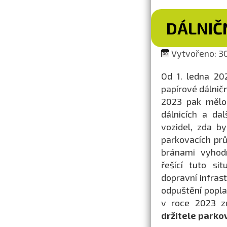
DÁLNIČ
Vytvořeno: 30
Od 1. ledna 20
papírové dálnič
2023 pak mělo 
dálnicích a da
vozidel, zda b
parkovacích prů
bránami vyhodn
řešící tuto si
dopravní infras
odpuštění popla
v roce 2023 z
držitele parko