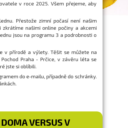
rovatele v roce 2025. Všem přejeme, aby
lednu. Přestože zimní počasí není našim
si zkrátíme našimi online počiny a akcemi
ednu jsou na programu 3 a podrobnosti o
e v přírodě a výlety. Těšit se můžete na
ochod Praha - Prčice, v závěru léta se
jste si oblíbili.
ramem do e-mailu, případně do schránky.
ánkách.
– DOMA VERSUS V