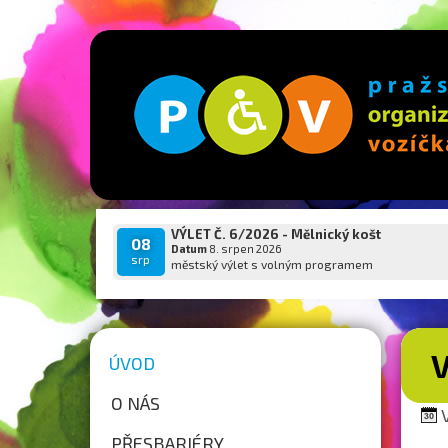
VÝLET Č. 6/2026 - Mělnický košt
08
Datum
8. srpen 2026
srp
městský výlet s volným programem
V
ÚVOD
O NÁS
V
PŘESBARIÉRY