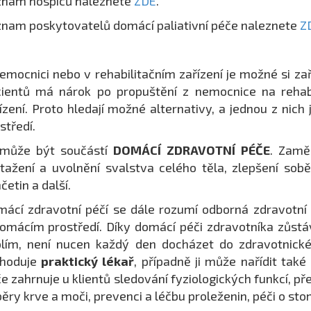
znam hospiců naleznete
ZDE
.
nam poskytovatelů domácí paliativní péče naleznete
Z
emocnici nebo v rehabilitačním zařízení je možné si za
ientů má nárok po propuštění z nemocnice na rehabil
ízení. Proto hledají možné alternativy, a jednou z nic
středí.
 může být součástí
DOMÁCÍ ZDRAVOTNÍ PÉČE
. Zamě
tažení a uvolnění svalstva celého těla, zlepšení sobě
četin a další.
ácí zdravotní péčí se dále rozumí odborná zdravotn
omácím prostředí. Díky domácí péči zdravotníka zůstá
lím, není nucen každý den docházet do zdravotnické
zhoduje
praktický lékař
, případně ji může nařídit také
e zahrnuje u klientů sledování fyziologických funkcí, přev
ěry krve a moči, prevenci a léčbu proleženin, péči o sto