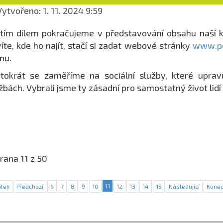
ytvořeno: 1. 11. 2024 9:59
tím dílem pokračujeme v představování obsahu naší 
íte, kde ho najít, stačí si zadat webové stránky
www.po
nu.
tokrát se zaměříme na sociální služby, které uprav
žbách. Vybrali jsme ty zásadní pro samostatný život lid
rana 11 z 50
11
tek
Předchozí
6
7
8
9
10
12
13
14
15
Následující
Kone