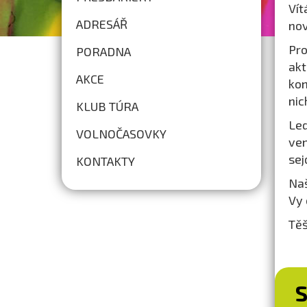
Vít
ADRESÁŘ
nov
Pro
PORADNA
akt
AKCE
kon
nic
KLUB TÚRA
Led
VOLNOČASOVKY
ven
sej
KONTAKTY
Naš
Vy 
Těš
S