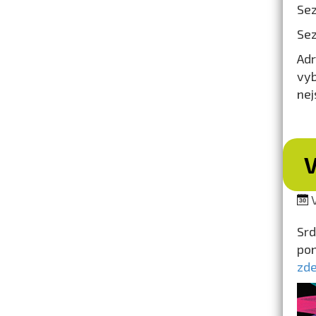
Sez
Sez
Adr
vyb
nej
V
Srd
po
zde