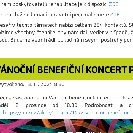
nam poskytovatelů rehabilitace je k dispozici
ZDE
.
nam služeb domácí zdravotní péče naleznete
ZDE
.
esář v těchto tématech nabízí celkem 284 kontaktů. Ste
ízíme všechny čtenáře, aby nám dali vědět v případě, že
sou. Budeme velmi rádi, pokud nám svými postřehy pom
VÁNOČNÍ BENEFIČNÍ KONCERT 
ytvořeno: 13. 11. 2024 8:36
ečně vás zveme na Vánoční benefiční koncert pro Pražs
ndělí 2. prosince od 18:30. Podrobnosti a c
: https://pov.cz/akce/ostatni/1472-vanocni-beneficni-