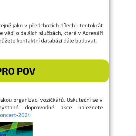
jně jako v předchozích dílech i tentokrát
 vědí o dalších službách, které v Adresáři
ůžete kontaktní databázi dále budovat.
PRO POV
kou organizaci vozíčkářů. Uskuteční se v
hystané doprovodné akce naleznete
koncert-2024