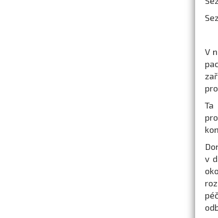
Se
Sez
V n
pac
zař
pro
Ta
pro
kon
Dom
v d
oko
ro
péč
odb