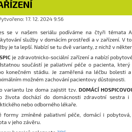
AŘÍZENÍ
ytvořeno: 17. 12. 2024 9:56
es se v našem seriálu podíváme na čtyři témata AD
kytování služby v domácím prostředí a v zařízení. V t
žby je ta lepší. Nabízí se tu dvě varianty, z nichž v někt
SPIC
je zdravotnicko-sociální zařízení a nabízí pobytov
statnou součástí je paliativní péče o pacienta, který
o konečném stádiu. Je zaměřená na léčbu bolesti a 
imálním možném zachování pacientovy důstojnosti.
o variantu lze doma zajistit tzv.
DOMÁCÍ HOSPICOVOU
o života dochází do domácnosti zdravotní sestra i
ktického nebo odborného lékaře.
 formy zmíněné paliativní péče, domácí i pobytová,
ota v jeho závěru.