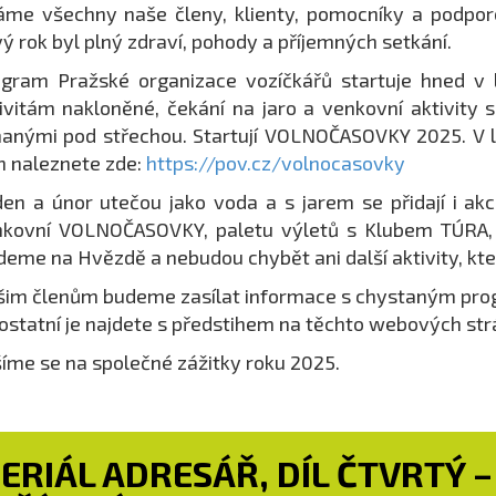
áme všechny naše členy, klienty, pomocníky a podpo
ý rok byl plný zdraví, pohody a příjemných setkání.
gram Pražské organizace vozíčkářů startuje hned v 
ivitám nakloněné, čekání na jaro a venkovní aktivity 
anými pod střechou. Startují VOLNOČASOVKY 2025. V l
h naleznete zde:
https://pov.cz/volnocasovky
en a únor utečou jako voda a s jarem se přidají i akc
kovní VOLNOČASOVKY, paletu výletů s Klubem TÚRA, P
deme na Hvězdě a nebudou chybět ani další aktivity, které 
im členům budeme zasílat informace s chystaným prog
ostatní je najdete s předstihem na těchto webových str
íme se na společné zážitky roku 2025.
ERIÁL ADRESÁŘ, DÍL ČTVRTÝ 