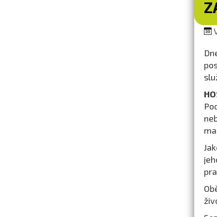
Z
V
Dn
pos
slu
HO
Pod
neb
max
Jak
jeh
pra
Obě
živ