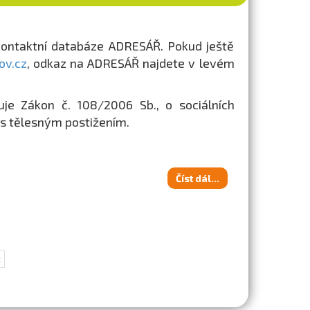
kontaktní databáze ADRESÁŘ. Pokud ještě
v.cz
, odkaz na ADRESÁŘ najdete v levém
uje Zákon č. 108/2006 Sb., o sociálních
í s tělesným postižením.
Číst dál...
c