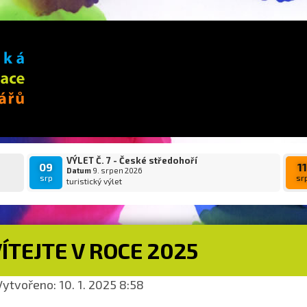
VÝLET Č. 7 - České středohoří
09
1
Datum
9. srpen 2026
srp
sr
turistický výlet
ÍTEJTE V ROCE 2025
ytvořeno: 10. 1. 2025 8:58