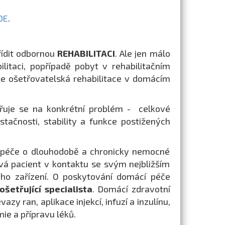
DE
.
řídit odbornou
REHABILITACI
. Ale jen málo
itaci, popřípadě pobyt v rehabilitačním
h je ošetřovatelská rehabilitace v domácím
řuje se na konkrétní problém - celkové
stačnosti, stability a funkce postižených
í péče o dlouhodobě a chronicky nemocné
vá pacient v kontaktu se svým nejbližším
ho zařízení. O poskytování domácí péče
ošetřující specialista
. Domácí zdravotní
azy ran, aplikace injekcí, infuzí a inzulínu,
mie a přípravu léků.