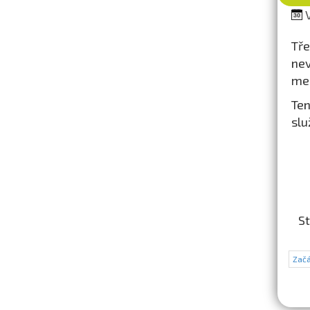
V
Tře
nev
me
Ten
slu
St
Začá