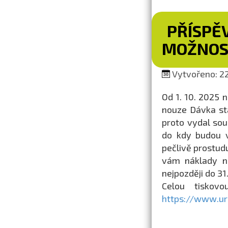
PŘÍSPĚV
MOŽNOS
Vytvořeno: 22
Od 1. 10. 2025 
nouze Dávka stá
proto vydal so
do kdy budou v
pečlivě prostud
vám náklady na
nejpozději do 31
Celou tiskov
https://www.ur