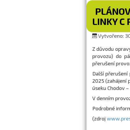
PLÁNOV
LINKY C
Vytvořeno: 30.
Z důvodu opravy
provozu) do pá
přerušení prov
Další přerušení
2025 (zahájení 
úseku Chodov –
V denním provo
Podrobné infor
(zdroj
www.pres