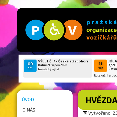
VÝLET Č. 7 - České středohoří
JÓGA
09
11
7/20
Datum
9. srpen 2026
srp
srp
turistický výlet
Datu
Relaxační a dec
HVĚZDA 
ÚVOD
O NÁS
Vytvořeno: 25