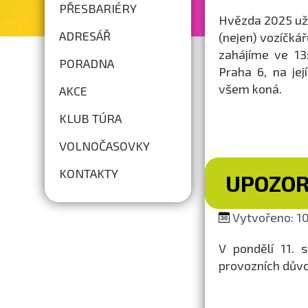
PŘESBARIÉRY
Hvězda 2025 už k
ADRESÁŘ
(nejen) vozíčkář
zahájíme ve 13
PORADNA
Praha 6, na je
všem koná.
AKCE
KLUB TÚRA
VOLNOČASOVKY
KONTAKTY
UPOZOR
Vytvořeno: 10
V pondělí 11. 
provozních dův