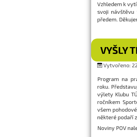
Vzhledem k vytíž
svoji návštěvu
předem. Děkuje
VYŠLY T
Vytvořeno: 22.
Program na prá
roku. Představu
výlety Klubu TÚ
ročníkem Sport
všem pohodové 
některé podaří 
Noviny POV nal