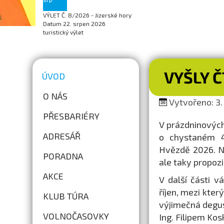
VÝLET Č. 8/2026 - Jizerské hory
Datum
22. srpen 2026
turistický výlet
VYŠLY 
ÚVOD
O NÁS
Vytvořeno: 3. 
PŘESBARIÉRY
V prázdninovýc
ADRESÁŘ
o chystaném 44
Hvězdě 2026. N
PORADNA
ale taky propoz
AKCE
V další části 
říjen, mezi kter
KLUB TÚRA
výjimečná degus
VOLNOČASOVKY
Ing. Filipem Ko