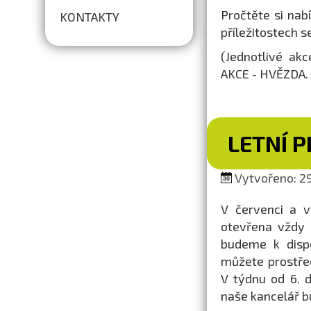
Pročtěte si nab
KONTAKTY
příležitostech 
(Jednotlivé ak
AKCE - HVĚZDA. 
LETNÍ 
Vytvořeno: 29
V červenci a v
otevřena vždy 
budeme k dispo
můžete prostřed
V týdnu od 6. 
naše kancelář b