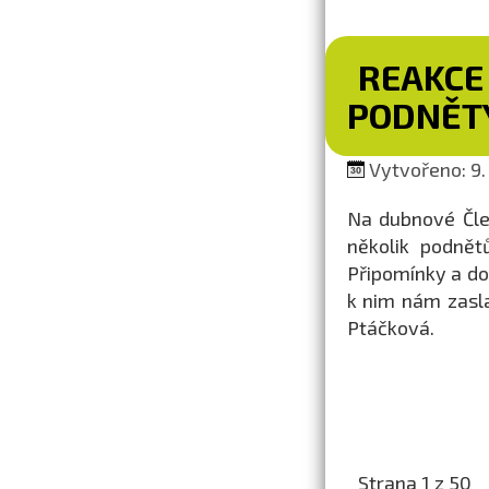
REAKCE
PODNĚTY
Vytvořeno: 9.
Na dubnové Člen
několik podnět
Připomínky a do
k nim nám zasl
Ptáčková.
Strana 1 z 50