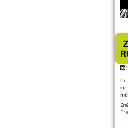
R
V
Od 
ke 
můž
Zně
Pr