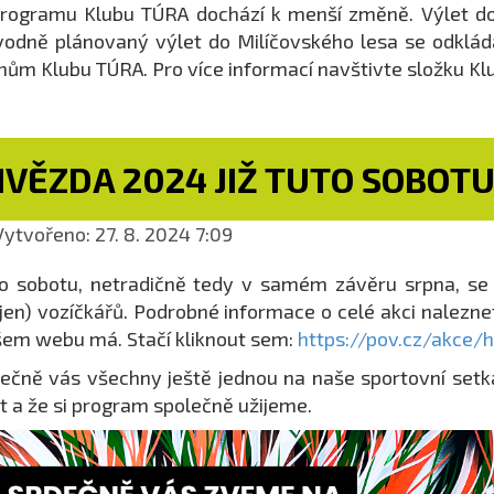
rogramu Klubu TÚRA dochází k menší změně. Výlet do K
odně plánovaný výlet do Milíčovského lesa se odklád
nům Klubu TÚRA. Pro více informací navštivte složku K
HVĚZDA 2024 JIŽ TUTO SOBOT
ytvořeno: 27. 8. 2024 7:09
o sobotu, netradičně tedy v samém závěru srpna, se 
jen) vozíčkářů. Podrobné informace o celé akci nalezn
em webu má. Stačí kliknout sem:
https://pov.cz/akce/
ečně vás všechny ještě jednou na naše sportovní set
t a že si program společně užijeme.