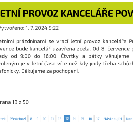
LETNÍ PROVOZ KANCELÁŘE PO
ytvořeno: 1. 7. 2024 9:22
etními prázdninami se vrací letní provoz kanceláře P
vence bude kancelář uzavřena zcela. Od 8. července 
ředy od 9:00 do 16:00. Čtvrtky a pátky věnujeme p
oleným je v letní čase více než kdy jindy třeba sch
efonicky. Děkujeme za pochopení.
rana 13 z 50
13
tek
Předchozí
8
9
10
11
12
14
15
16
17
Následující
Kon