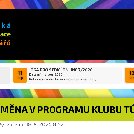
JÓGA PRO SEDÍCÍ ONLINE 7/2026
11
1
Datum
11. srpen 2026
srp
sr
Relaxační a dechová cvičení pro všechny.
ZMĚNA V PROGRAMU KLUBU T
ytvořeno: 18. 9. 2024 8:52