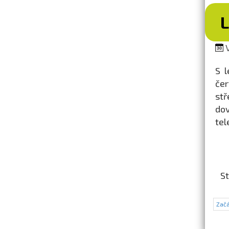
V
S l
čer
st
dov
tel
St
Začá