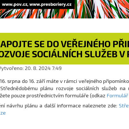
ZAPOJTE SE DO VEŘEJNÉHO PŘ
OZVOJE SOCIÁLNÍCH SLUŽEB V
ytvořeno: 20. 8. 2024 7:49
16. srpna do 16. září máte v rámci veřejného připomínk
Střednědobému plánu rozvoje sociálních služeb na 
ete pouze prostřednictvím formuláře (odkaz
Formulář
ní návrhu plánu a další informace naleznete zde:
Stře
aze