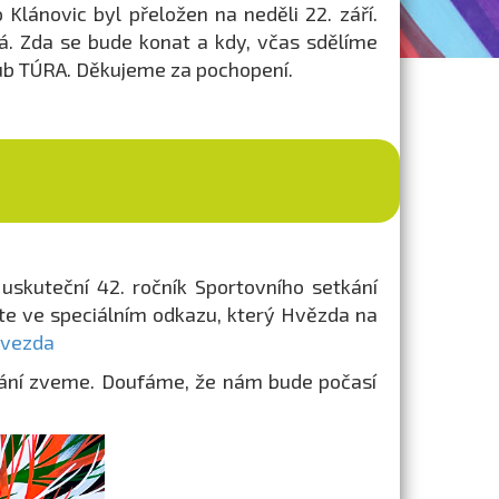
lánovic byl přeložen na neděli 22. září.
á. Zda se bude konat a kdy, včas sdělíme
lub TÚRA. Děkujeme za pochopení.
U
uskuteční 42. ročník Sportovního setkání
ete ve speciálním odkazu, který Hvězda na
hvezda
kání zveme. Doufáme, že nám bude počasí