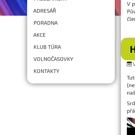
V p
ADRESÁŘ
Pův
čle
PORADNA
AKCE
KLUB TÚRA
VOLNOČASOVKY
V
KONTAKTY
Tut
(ne
naš
Srd
přá