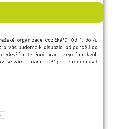
V
ražské organizace vozíčkářů. Od 1. do 4.
pro vás budeme k dispozici od pondělí do
ředevším terénní práci. Zejména kvůli
ůzky se zaměstnanci POV předem domluvit
ec