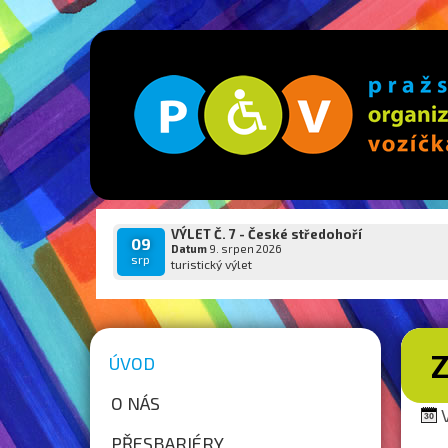
VÝLET Č. 7 - České středohoří
09
Datum
9. srpen 2026
srp
turistický výlet
ÚVOD
O NÁS
V
PŘESBARIÉRY