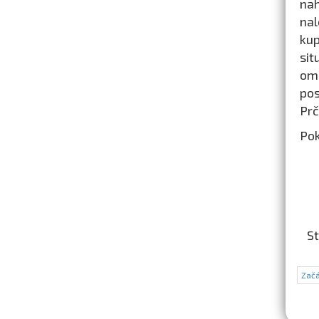
nah
nal
kup
sit
ome
po
Prč
Pok
St
Začá