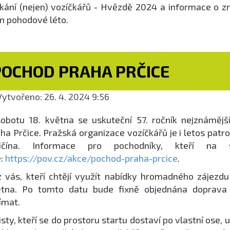
kání (nejen) vozíčkářů - Hvězdě 2024 a informace o 
 pohodové léto.
POCHOD PRAHA PRČICE
ytvořeno: 26. 4. 2024 9:56
obotu 18. května se uskuteční 57. ročník nejznáměj
ha Prčice. Pražská organizace vozíčkářů je i letos patr
ličína. Informace pro pochodníky, kteří na 
e:
https://pov.cz/akce/pochod-praha-prcice
.
z vás, kteří chtějí využít nabídky hromadného zájezdu 
ětna. Po tomto datu bude fixně objednána doprava
jímat.
isty, kteří se do prostoru startu dostaví po vlastní ose,