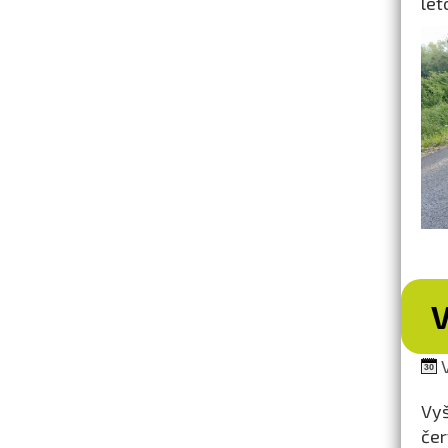
let
V
V
Vy
čer