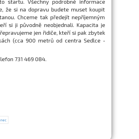
ísto startu. Všechny podrobné informace
je, že si na dopravu budete muset koupit
stanou. Chceme tak předejít nepříjemným
eří si ji původně neobjednali. Kapacita je
řepravujeme jen řidiče, kteří si pak zbytek
kách (cca 900 metrů od centra Sedlce -
elefon 731 469 084.
onec