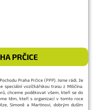
HA PRČICE
 Pochodu Praha Prčice (PPP). Jsme rádi, že
e speciální vozíčkářskou trasu z Miličína.
orů, chceme poděkovat všem, kteří se do
jeme těm, kteří s organizací v tomto roce
 Olze, Simoně a Martinovi, dobrým duším