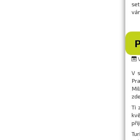
set
vám
V
V s
Pra
Mi
zd
Ti 
kv
při
Tur