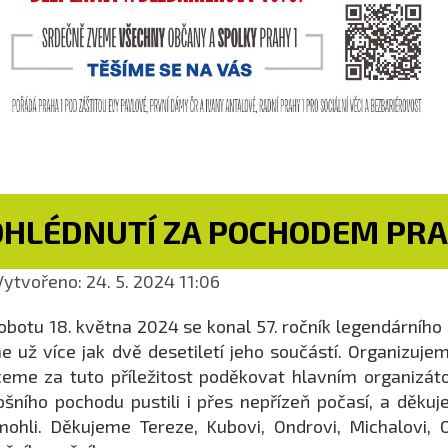
OHLÉDNUTÍ ZA POCHODEM PRA
ytvořeno: 24. 5. 2024 11:06
obotu 18. května 2024 se konal 57. ročník legendárního
e už více jak dvě desetiletí jeho součástí. Organizujem
eme za tuto příležitost poděkovat hlavním organizát
ošního pochodu pustili i přes nepřízeň počasí, a děku
ohli. Děkujeme Tereze, Kubovi, Ondrovi, Michalovi,