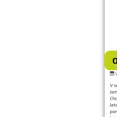
V
V s
jsm
Chc
let
pom