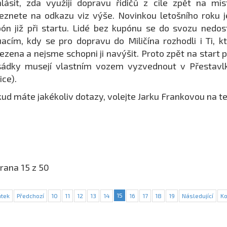
lásit, zda využijí dopravu řidičů z cíle zpět na m
eznete na odkazu viz výše. Novinkou letošního roku 
ón již při startu. Lidé bez kupónu se do svozu nedo
uacím, kdy se pro dopravu do Miličína rozhodli i Ti, kt
zena a nejsme schopni ji navýšit. Proto zpět na start p
sádky musejí vlastním vozem vyzvednout v Přestavl
ice).
ud máte jakékoliv dotazy, volejte Jarku Frankovou na t
rana 15 z 50
15
tek
Předchozí
10
11
12
13
14
16
17
18
19
Následující
K