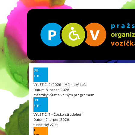
08
srp
VÝLET Č. 6/2026 - Mělnický košt
Datum
8. srpen 2026
městský výlet s volným programem
09
srp
VÝLET Č. 7 - České středohoří
Datum
9. srpen 2026
turistický výlet
11
srp