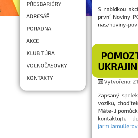
PŘESBARIÉRY
S nabídkou akc
ADRESÁŘ
první Noviny PO
nas/noviny-pov
PORADNA
AKCE
POMOZT
KLUB TÚRA
UKRAJIN
VOLNOČASOVKY
KONTAKTY
Vytvořeno: 21.
Zapsaný spolek
vozíků, chodíte
Máte-li pomůcku
kontaktujte 
jarmilamullero