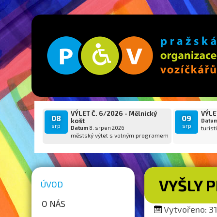
VÝLET Č. 6/2026 - Mělnický
VÝLET
08
09
košt
Datu
srp
srp
Datum
8. srpen 2026
turist
městský výlet s volným programem
VYŠLY P
ÚVOD
O NÁS
Vytvořeno: 31.