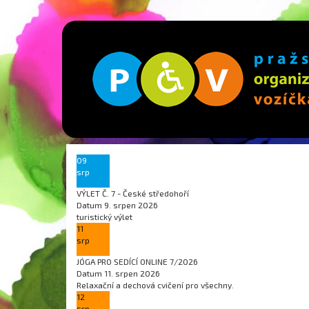
09
srp
VÝLET Č. 7 - České středohoří
Datum
9. srpen 2026
turistický výlet
11
srp
JÓGA PRO SEDÍCÍ ONLINE 7/2026
Datum
11. srpen 2026
Relaxační a dechová cvičení pro všechny.
12
srp