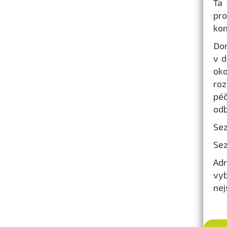
Ta
pro
kon
Dom
v d
oko
ro
péč
odb
Sez
Sez
Adr
vyb
nej