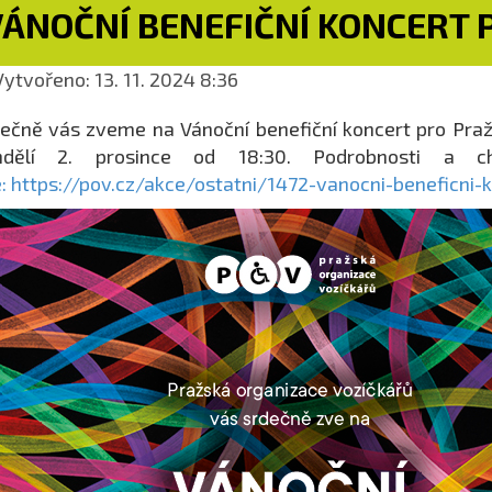
VÁNOČNÍ BENEFIČNÍ KONCERT 
ytvořeno: 13. 11. 2024 8:36
ečně vás zveme na Vánoční benefiční koncert pro Pražs
ndělí 2. prosince od 18:30. Podrobnosti a c
: https://pov.cz/akce/ostatni/1472-vanocni-beneficni-