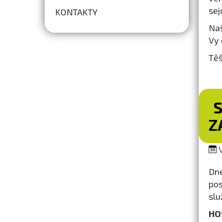
sej
KONTAKTY
Naš
Vy 
Těš
S
Z
V
Dn
pos
slu
HO