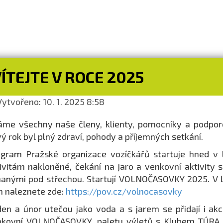
ÍTEJTE V ROCE 2025
ytvořeno: 10. 1. 2025 8:58
áme všechny naše členy, klienty, pomocníky a podpo
ý rok byl plný zdraví, pohody a příjemných setkání.
gram Pražské organizace vozíčkářů startuje hned v 
ivitám nakloněné, čekání na jaro a venkovní aktivity 
anými pod střechou. Startují VOLNOČASOVKY 2025. V l
h naleznete zde:
https://pov.cz/volnocasovky
en a únor utečou jako voda a s jarem se přidají i akc
kovní VOLNOČASOVKY, paletu výletů s Klubem TÚRA, P