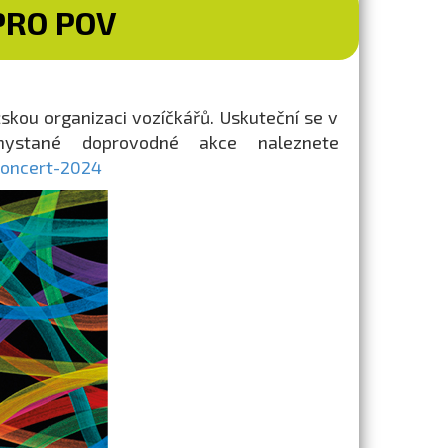
PRO POV
kou organizaci vozíčkářů. Uskuteční se v
hystané doprovodné akce naleznete
koncert-2024