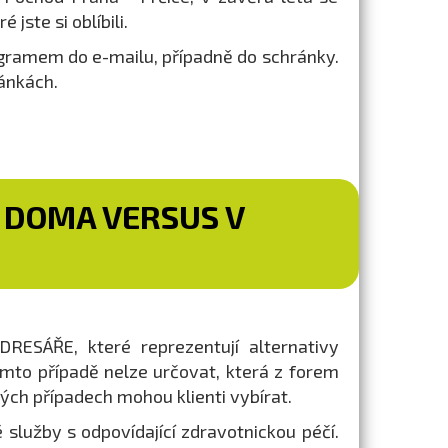
jste si oblíbili.
ramem do e-mailu, případně do schránky.
ánkách.
– DOMA VERSUS V
RESÁŘE, které reprezentují alternativy
omto případě nelze určovat, která z forem
erých případech mohou klienti vybírat.
é služby s odpovídající zdravotnickou péčí.