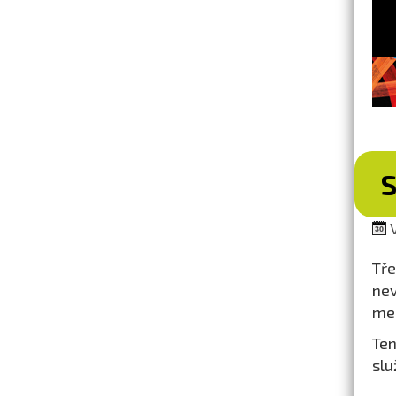
S
V
Tře
nev
me
Ten
slu