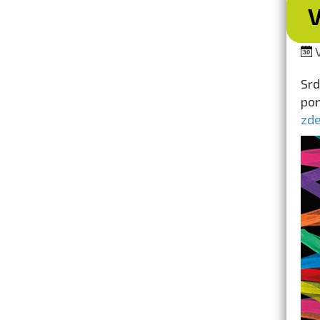
V
Srd
po
zde