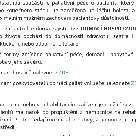
statnou součástí je paliativní péče o pacienta, který
o konečném stádiu. Je zaměřená na léčbu bolesti a 
imálním možném zachování pacientovy důstojnosti.
o variantu lze doma zajistit tzv.
DOMÁCÍ HOSPICOVOU
o života dochází do domácnosti zdravotní sestra i
ktického nebo odborného lékaře.
 formy zmíněné paliativní péče, domácí i pobytová,
ota v jeho závěru.
znam hospiců naleznete
ZDE
.
nam poskytovatelů domácí paliativní péče naleznete
Z
emocnici nebo v rehabilitačním zařízení je možné si za
ientů má nárok po propuštění z nemocnice na rehabil
ízení. Proto hledají možné alternativy, a jednou z nic
středí.