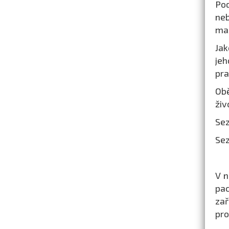
Pod
neb
max
Jak
jeh
pra
Obě
živ
Se
Sez
V n
pac
zař
pro