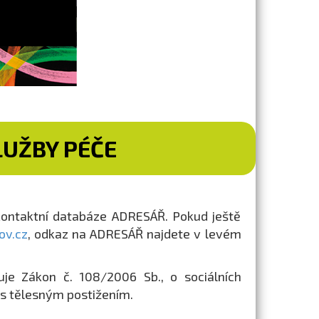
SLUŽBY PÉČE
kontaktní databáze ADRESÁŘ. Pokud ještě
v.cz
, odkaz na ADRESÁŘ najdete v levém
uje Zákon č. 108/2006 Sb., o sociálních
í s tělesným postižením.