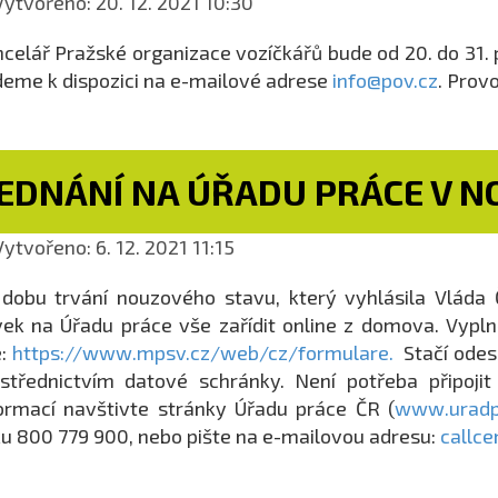
ytvořeno: 20. 12. 2021 10:30
celář Pražské organizace vozíčkářů bude od 20. do 31.
eme k dispozici na e-mailové adrese
info@pov.cz
. Prov
JEDNÁNÍ NA ÚŘADU PRÁCE V 
ytvořeno: 6. 12. 2021 11:15
dobu trvání nouzového stavu, který vyhlásila Vláda 
ek na Úřadu práce vše zařídit online z domova. Vypln
e:
https://www.mpsv.cz/web/cz/formulare.
Stačí odes
střednictvím datové schránky. Není potřeba připojit
ormací navštivte stránky Úřadu práce ČR (
www.uradp
ku 800 779 900, nebo pište na e-mailovou adresu:
callc