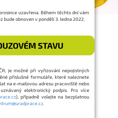
 prosince uzavřena. Během těchto dní vám
oz bude obnoven v pondělí 3. ledna 2022.
NOUZOVÉM STAVU
ČR, je možné při vyřizování nepojistných
ěné příslušné formuláře, které naleznete
lat na e-mailovou adresu pracoviště nebo
 uznávaný elektronický podpis. Pro více
race.cz
), případně volejte na bezplatnou
entrum@uradprace.cz
.