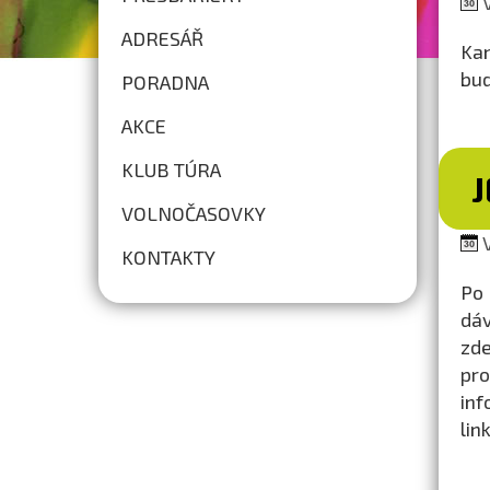
V
ADRESÁŘ
Kan
bud
PORADNA
AKCE
KLUB TÚRA
VOLNOČASOVKY
V
KONTAKTY
Po 
dáv
zd
pro
inf
lin