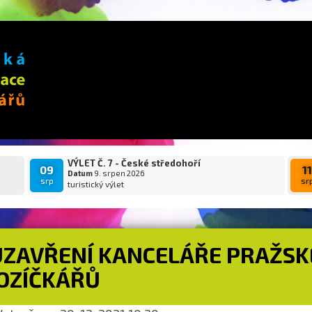
VÝLET Č. 7 - České středohoří
09
1
Datum
9. srpen 2026
srp
sr
turistický výlet
UZAVŘENÍ KANCELÁŘE PRAŽSK
OZÍČKÁŘŮ