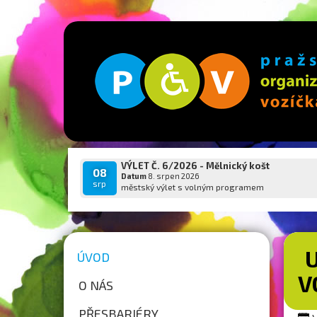
VÝLET Č. 6/2026 - Mělnický košt
08
Datum
8. srpen 2026
srp
městský výlet s volným programem
ÚVOD
V
O NÁS
PŘESBARIÉRY