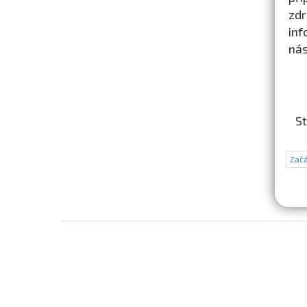
zdr
inf
nás
St
Začá