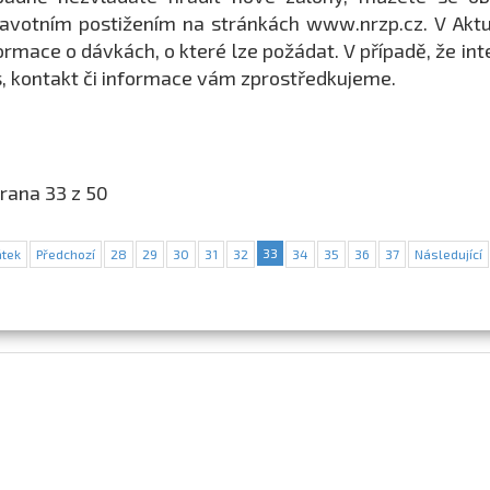
avotním postižením na stránkách www.nrzp.cz. V Aktua
ormace o dávkách, o které lze požádat. V případě, že in
, kontakt či informace vám zprostředkujeme.
rana 33 z 50
33
tek
Předchozí
28
29
30
31
32
34
35
36
37
Následující