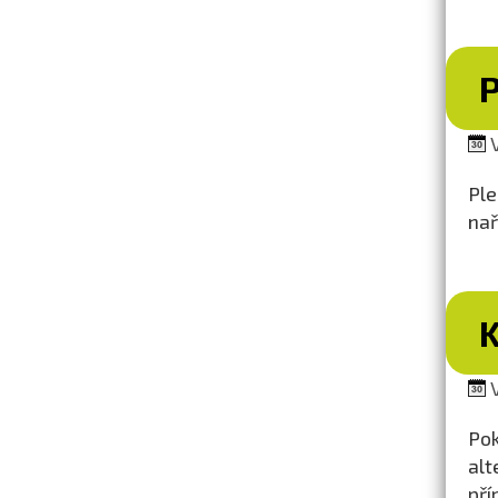
V
Ple
nař
V
Po
alt
př