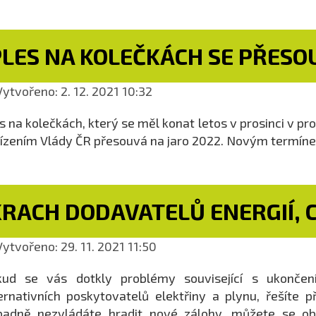
PLES NA KOLEČKÁCH SE PŘESO
ytvořeno: 2. 12. 2021 10:32
s na kolečkách, který se měl konat letos v prosinci v 
ízením Vlády ČR přesouvá na jaro 2022. Novým termínem
KRACH DODAVATELŮ ENERGIÍ, 
ytvořeno: 29. 11. 2021 11:50
kud se vás dotkly problémy související s ukončen
ernativních poskytovatelů elektřiny a plynu, řešíte 
ípadně nezvládáte hradit nové zálohy, můžete se o