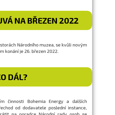
UVÁ NA BŘEZEN 2022
prostorách Národního muzea, se kvůli novým
 konání je 26. březen 2022.
CO DÁL?
ím činnosti Bohemia Energy a dalších
přechod od dodavatele poslední instance,
brátit na poradce Národní rady osob se