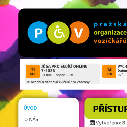
JÓGA PRO SEDÍCÍ ONLINE
VYCH
11
12
7/2026
Datu
srp
srp
Datum
11. srpen 2026
VYŠE
Relaxační a dechová cvičení pro všechny.
PŘÍSTU
ÚVOD
O NÁS
Vytvořeno: 8.