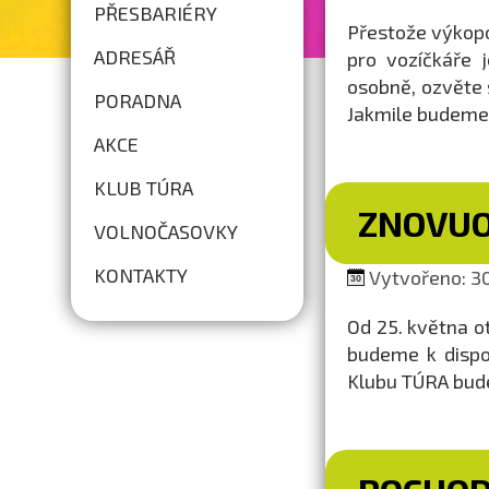
PŘESBARIÉRY
Přestože výkopo
ADRESÁŘ
pro vozíčkáře j
osobně, ozvěte 
PORADNA
Jakmile budeme 
AKCE
KLUB TÚRA
ZNOVUO
VOLNOČASOVKY
KONTAKTY
Vytvořeno: 30
Od 25. května 
budeme k dispo
Klubu TÚRA bude