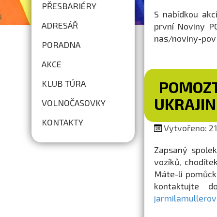
PŘESBARIÉRY
S nabídkou akc
ADRESÁŘ
první Noviny PO
nas/noviny-pov
PORADNA
AKCE
POMOZT
KLUB TÚRA
UKRAJIN
VOLNOČASOVKY
KONTAKTY
Vytvořeno: 21.
Zapsaný spolek
vozíků, chodíte
Máte-li pomůcku
kontaktujte 
jarmilamullero