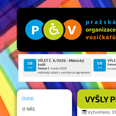
VÝLET Č. 6/2026 - Mělnický
VÝLET
08
09
košt
Datu
srp
srp
Datum
8. srpen 2026
turist
městský výlet s volným programem
VYŠLY P
ÚVOD
O NÁS
Vytvořeno: 31.