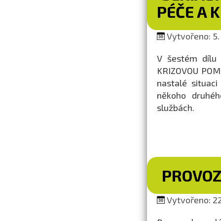
PÉČE A 
Vytvořeno: 5.
V šestém dílu 
KRIZOVOU POMOC.
nastalé situac
někoho druhéh
službách.
PROVOZ
Vytvořeno: 22