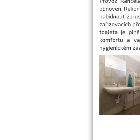
Provoz kancel
obnoven. Rekon
nabídnout zbrus
zařizovacích př
toaleta je pln
komfortu a var
hygienickém záz