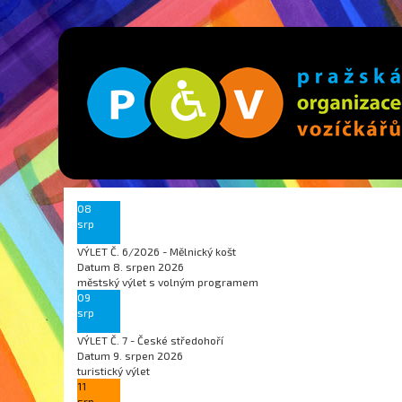
08
srp
VÝLET Č. 6/2026 - Mělnický košt
Datum
8. srpen 2026
městský výlet s volným programem
09
srp
VÝLET Č. 7 - České středohoří
Datum
9. srpen 2026
turistický výlet
11
srp