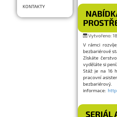
KONTAKTY
NABÍDK
PROSTŘ
Vytvořeno: 18.
V rámci rozvíj
bezbariérové s
Získáte čerstvo
vyděláte si pení
Stáž je na 16 h 
pracovní asiste
bezbariérov
informace:
http
SERIÁL 