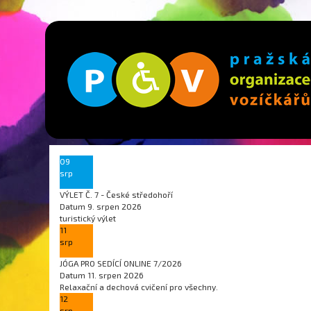
09
srp
VÝLET Č. 7 - České středohoří
Datum
9. srpen 2026
turistický výlet
11
srp
JÓGA PRO SEDÍCÍ ONLINE 7/2026
Datum
11. srpen 2026
Relaxační a dechová cvičení pro všechny.
12
srp