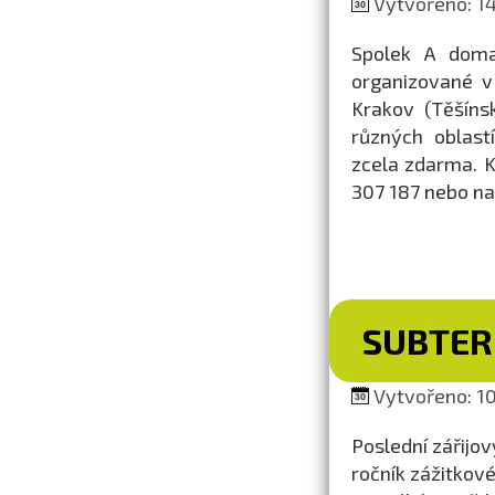
Vytvořeno: 14
Spolek A doma 
organizované v
Krakov (Těšíns
různých oblastí
zcela zdarma. K
307 187 nebo n
SUBTER
Vytvořeno: 10.
Poslední zářijo
ročník zážitkov