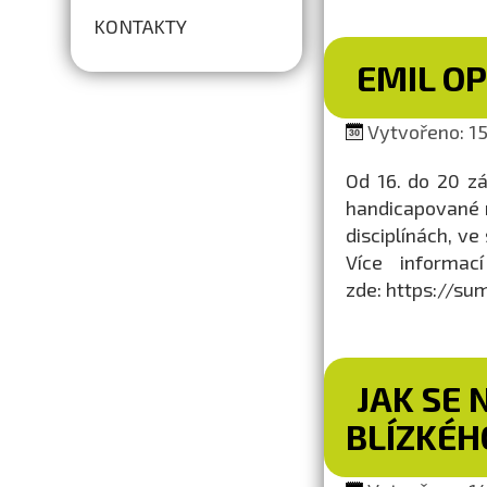
KONTAKTY
EMIL O
Vytvořeno: 15.
Od 16. do 20 zá
handicapované 
disciplínách, ve
Více informac
zde: https://su
JAK SE 
BLÍZKÉH