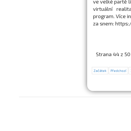
ve velké partě l
virtuální real
program. Více i
za snem: https
Strana 44 z 50
Začátek
Předchozí