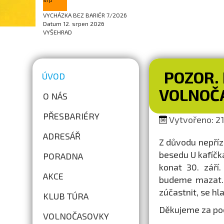
VYCHÁZKA BEZ BARIÉR 7/2026
Datum
12. srpen 2026
VYŠEHRAD
POZOR. 
ÚVOD
VOLNOČ
O NÁS
PŘESBARIÉRY
Vytvořeno: 21
ADRESÁŘ
Z důvodu nepříz
besedu U kafíčka
PORADNA
konat 30. září
AKCE
budeme mazat. 
zúčastnit, se h
KLUB TÚRA
Děkujeme za po
VOLNOČASOVKY