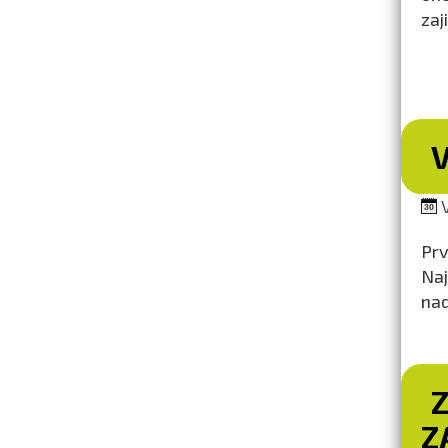
zaj
V
Prv
Naj
nad
Z