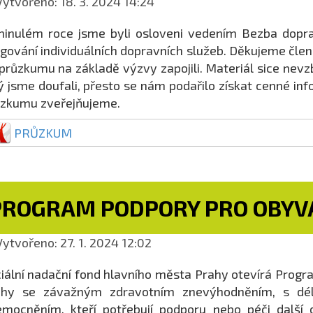
ytvořeno: 18. 3. 2024 14:24
inulém roce jsme byli osloveni vedením Bezba dopra
gování individuálních dopravních služeb. Děkujeme člen
průzkumu na základě výzvy zapojili. Materiál sice nevz
ý jsme doufali, přesto se nám podařilo získat cenné i
ůzkumu zveřejňujeme.
PRŮZKUM
PROGRAM PODPORY PRO OBYV
ytvořeno: 27. 1. 2024 12:02
iální nadační fond hlavního města Prahy otevírá Prog
ahy se závažným zdravotním znevýhodněním, s déle
mocněním, kteří potřebují podporu nebo péči další 