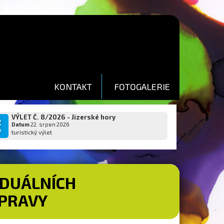
KONTAKT
FOTOGALERIE
VÝLET Č. 8/2026 - Jizerské hory
2
Datum
22. srpen 2026
p
turistický výlet
IDUÁLNÍCH
OPRAVY