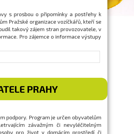
vy s prosbou o připomínky a postřehy k
ům Pražské organizace vozíčkářů, kteří se
budil takový zájem stran provozovatele, v
nformace. Pro zájemce o informace výstupy
ATELE PRAHY
ram podpory. Program je určen obyvatelům
trvajícím závažným či nevyléčitelným
osoby pro život v domácím prostředí či