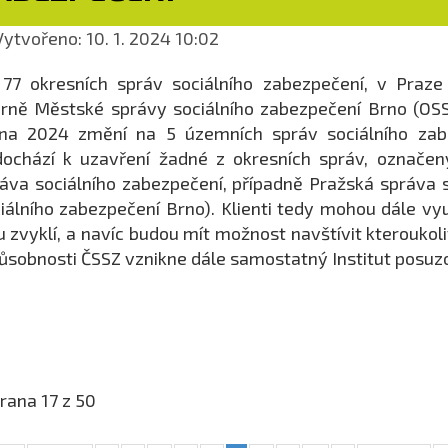
ytvořeno: 10. 1. 2024 10:02
 77 okresních správ sociálního zabezpečení, v Praze
rně Městské správy sociálního zabezpečení Brno (OSS
dna 2024 změní na 5 územních správ sociálního zab
ochází k uzavření žadné z okresních správ, označeny
áva sociálního zabezpečení, případně Pražská správa 
iálního zabezpečení Brno). Klienti tedy mohou dále vyu
u zvyklí, a navíc budou mít možnost navštívit kteroukoli
ůsobnosti ČSSZ vznikne dále samostatný Institut posuzo
rana 17 z 50