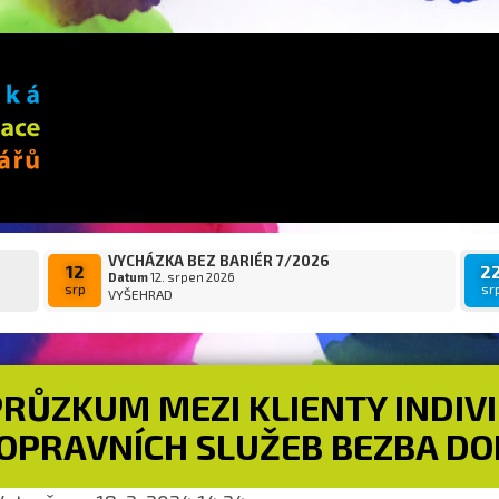
VYCHÁZKA BEZ BARIÉR 7/2026
12
2
Datum
12. srpen 2026
srp
sr
VYŠEHRAD
PRŮZKUM MEZI KLIENTY INDIV
OPRAVNÍCH SLUŽEB BEZBA D