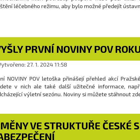
ištění léčebného režimu, aby bylo možné předejít ústavní
VYŠLY PRVNÍ NOVINY POV ROK
ytvořeno: 27. 1. 2024 11:58
ní NOVINY POV letoška přinášejí přehled akcí Pražsk
dete v nich ale také další užitečné informace, nap
cházející výletní sezónu. Noviny si můžete stáhnout zd
ZMĚNY VE STRUKTUŘE ČESKÉ S
ABEZPEČENÍ