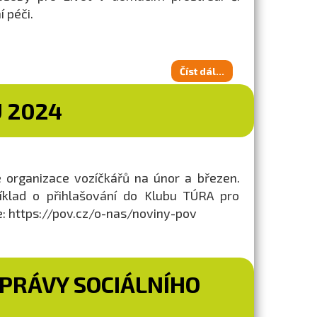
 péči.
Číst dál...
U 2024
é organizace vozíčkářů na únor a březen.
říklad o přihlašování do Klubu TÚRA pro
e: https://pov.cz/o-nas/noviny-pov
PRÁVY SOCIÁLNÍHO