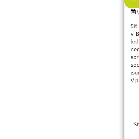
V
Síť
v B
le
ned
spr
soc
jso
V p
St