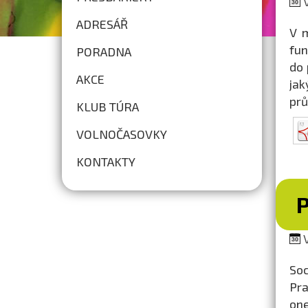
V
ADRESÁŘ
V m
fun
PORADNA
do 
AKCE
jak
pr
KLUB TÚRA
VOLNOČASOVKY
KONTAKTY
V
Soc
Pr
one