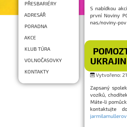
PŘESBARIÉRY
S nabídkou akc
ADRESÁŘ
první Noviny PO
nas/noviny-pov
PORADNA
AKCE
POMOZT
KLUB TÚRA
UKRAJIN
VOLNOČASOVKY
KONTAKTY
Vytvořeno: 21.
Zapsaný spolek
vozíků, chodíte
Máte-li pomůcku
kontaktujte 
jarmilamullero