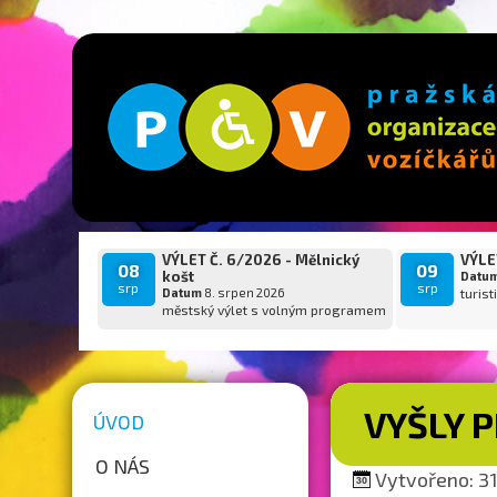
VÝLET Č. 6/2026 - Mělnický
VÝLET
08
09
košt
Datu
srp
srp
Datum
8. srpen 2026
turist
městský výlet s volným programem
VYŠLY P
ÚVOD
O NÁS
Vytvořeno: 31.