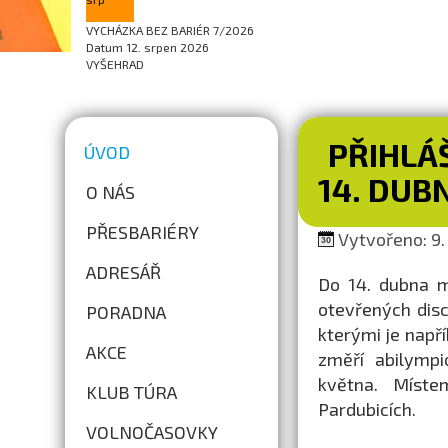
VYCHÁZKA BEZ BARIÉR 7/2026
Datum
12. srpen 2026
VYŠEHRAD
PŘIHLÁ
ÚVOD
14. DUB
O NÁS
PŘESBARIÉRY
Vytvořeno: 9.
ADRESÁŘ
Do 14. dubna m
otevřených disc
PORADNA
kterými je napří
AKCE
změří abilympi
května. Míste
KLUB TÚRA
Pardubicích.
VOLNOČASOVKY