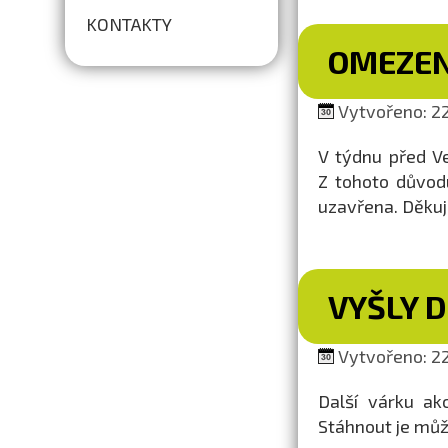
KONTAKTY
OMEZEN
Vytvořeno: 22
V týdnu před V
Z tohoto důvodu
uzavřena. Děku
VYŠLY 
Vytvořeno: 22
Další várku ak
Stáhnout je můž