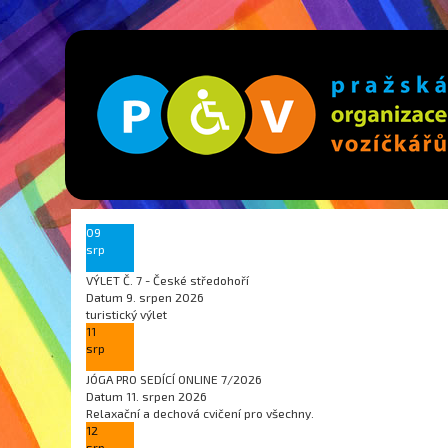
09
srp
VÝLET Č. 7 - České středohoří
Datum
9. srpen 2026
turistický výlet
11
srp
JÓGA PRO SEDÍCÍ ONLINE 7/2026
Datum
11. srpen 2026
Relaxační a dechová cvičení pro všechny.
12
srp