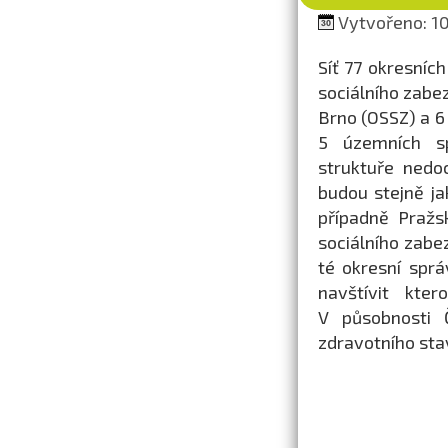
Vytvořeno: 10
Síť 77 okresníc
sociálního zabe
Brno (OSSZ) a 6
5 územních sp
struktuře nedo
budou stejně ja
případně Pražs
sociálního zabe
té okresní sprá
navštívit kter
V působnosti 
zdravotního sta