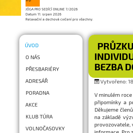
JÓGA PRO SEDÍCÍ ONLINE 7/2026
Datum
11. srpen 2026
Relaxační a dechová cvičení pro všechny.
PRŮZKU
ÚVOD
INDIVID
O NÁS
BEZBA 
PŘESBARIÉRY
ADRESÁŘ
Vytvořeno: 18
PORADNA
V minulém roce 
připomínky a po
AKCE
Děkujeme členů
KLUB TÚRA
na základě výzv
provozovatele, v
VOLNOČASOVKY
informace. Pro