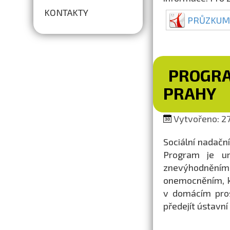
KONTAKTY
PRŮZKUM
PROGRA
PRAHY
Vytvořeno: 27.
Sociální nadačn
Program je u
znevýhodnění
onemocněním, kt
v domácím pros
předejít ústavní 