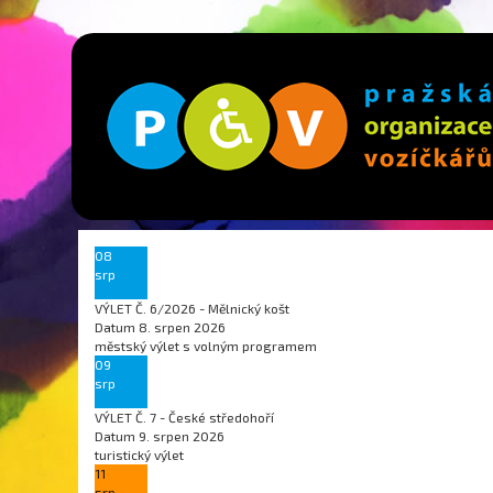
08
srp
VÝLET Č. 6/2026 - Mělnický košt
Datum
8. srpen 2026
městský výlet s volným programem
09
srp
VÝLET Č. 7 - České středohoří
Datum
9. srpen 2026
turistický výlet
11
srp