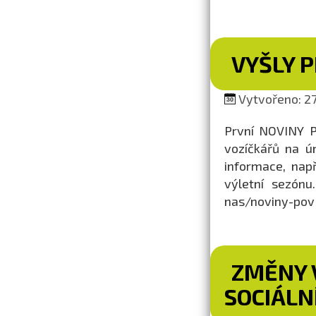
VYŠLY 
Vytvořeno: 27.
První NOVINY P
vozíčkářů na ú
informace, nap
výletní sezónu
nas/noviny-pov
ZMĚNY 
SOCIÁLN