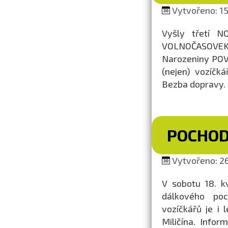
Vytvořeno: 15.
Vyšly třetí N
VOLNOČASOVEK 
Narozeniny POV,
(nejen) vozíčk
Bezba dopravy.
POCHOD
Vytvořeno: 26
V sobotu 18. k
dálkového poc
vozíčkářů je i 
Miličína. Infor