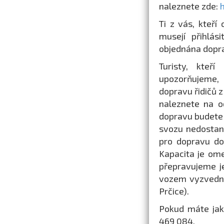
naleznete zde:
Ti z vás, kteří
musejí přihlás
objednána dopra
Turisty, kteř
upozorňujeme, 
dopravu řidičů 
naleznete na o
dopravu budete m
svozu nedostan
pro dopravu do M
Kapacita je ome
přepravujeme je
vozem vyzvedno
Prčice).
Pokud máte jaké
469 084.