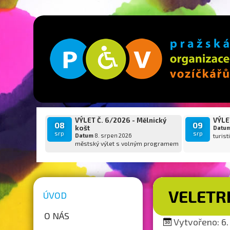
VÝLET Č. 6/2026 - Mělnický
VÝLET
08
09
košt
Datu
srp
srp
Datum
8. srpen 2026
turist
městský výlet s volným programem
VELETR
ÚVOD
O NÁS
Vytvořeno: 6.