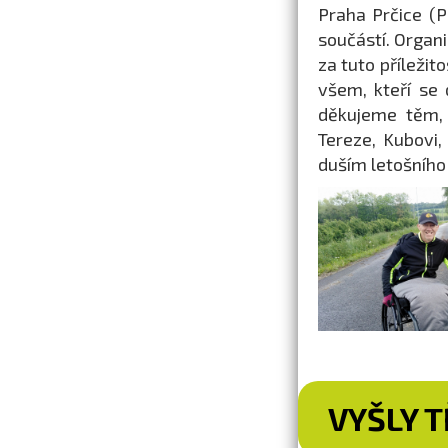
Praha Prčice (P
součástí. Organ
za tuto příleži
všem, kteří se 
děkujeme těm, 
Tereze, Kubovi,
duším letošního
VYŠLY T