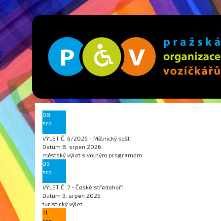
08
srp
VÝLET Č. 6/2026 - Mělnický košt
Datum
8. srpen 2026
městský výlet s volným programem
09
srp
VÝLET Č. 7 - České středohoří
Datum
9. srpen 2026
turistický výlet
11
srp