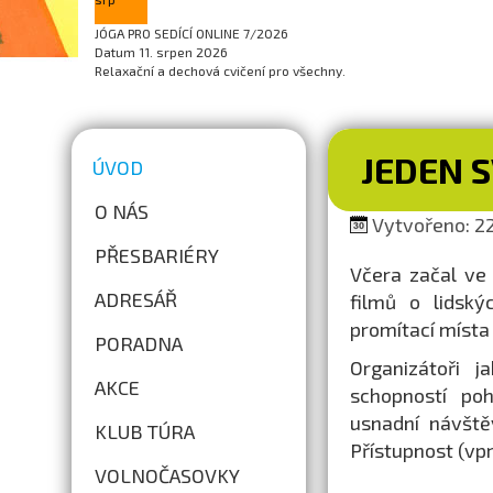
JÓGA PRO SEDÍCÍ ONLINE 7/2026
Datum
11. srpen 2026
Relaxační a dechová cvičení pro všechny.
JEDEN S
ÚVOD
O NÁS
Vytvořeno: 22
PŘESBARIÉRY
Včera začal ve
ADRESÁŘ
filmů o lidsk
promítací místa
PORADNA
Organizátoři 
AKCE
schopností po
usnadní návště
KLUB TÚRA
Přístupnost (vp
VOLNOČASOVKY