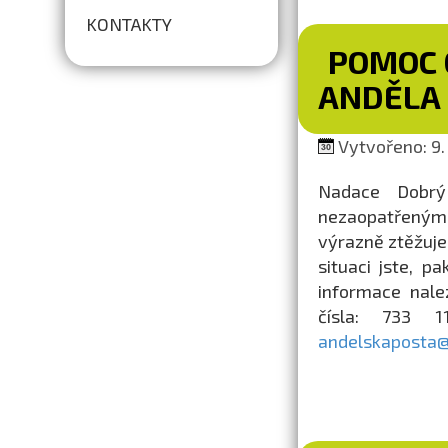
KONTAKTY
POMOC 
ANDĚLA
Vytvořeno: 9. 
Nadace Dobrý
nezaopatřenými
výrazně ztěžuje
situaci jste, 
informace nale
čísla: 733 
andelskaposta@