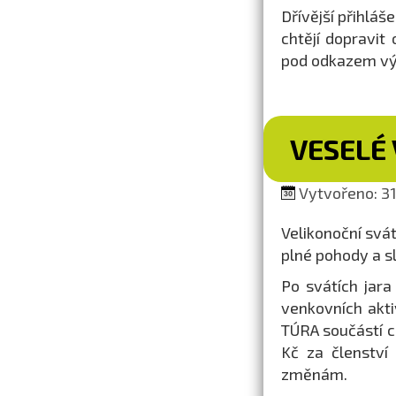
Dřívější přihláš
chtějí dopravit
pod odkazem výš
VESELÉ 
Vytvořeno: 31
Velikonoční svá
plné pohody a s
Po svátích jara
venkovních akti
TÚRA součástí 
Kč za členství
změnám.