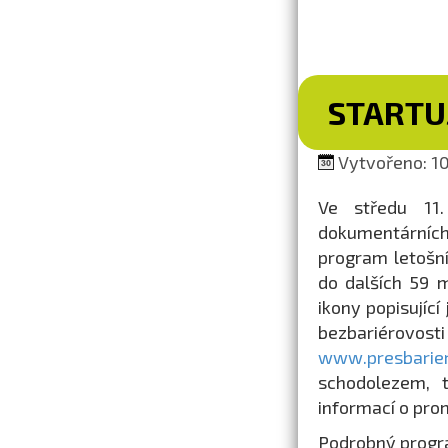
STARTUJ
Vytvořeno: 10
Ve středu 11.
dokumentárních 
program letošní
do dalších 59 m
ikony popisující
bezbariérov
www.presbarier
schodolezem, 
informací o pro
Podrobný progra