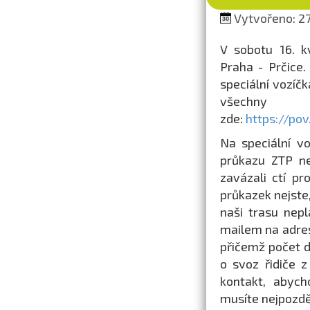
Vytvořeno: 27.
V sobotu 16. k
Praha - Prčice.
speciální vozíčk
všechny 
zde:
https://po
Na speciální v
průkazu ZTP ne
zavázali ctí pr
průkazek nejste
naši trasu nepl
mailem na adr
přičemž počet d
o svoz řidiče z
kontakt, abych
musíte nejpozděj