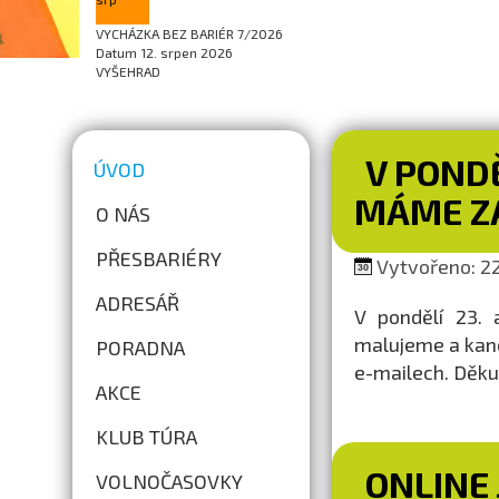
VYCHÁZKA BEZ BARIÉR 7/2026
Datum
12. srpen 2026
VYŠEHRAD
V PONDĚ
ÚVOD
MÁME Z
O NÁS
PŘESBARIÉRY
Vytvořeno: 22
ADRESÁŘ
V pondělí 23. 
malujeme a kanc
PORADNA
e-mailech. Děku
AKCE
KLUB TÚRA
ONLINE 
VOLNOČASOVKY