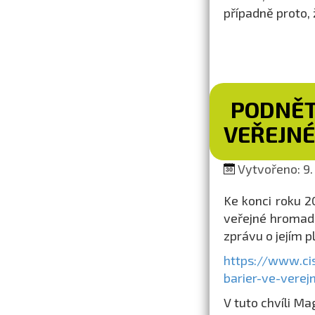
případně proto,
PODNĚT
VEŘEJNÉ
Vytvořeno: 9.
Ke konci roku 2
veřejné hromad
zprávu o jejím p
https://www.ci
barier-ve-vere
V tuto chvíli M