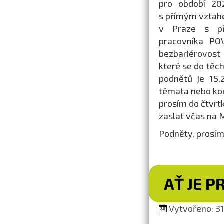
pro období 20
s přímým vztah
v Praze s pře
pracovníka PO
bezbariérovost
které se do těch
podnětů je 15.
témata nebo konk
prosím do čtvrtk
zaslat včas na
Podněty, prosím
AŤ JE P
Vytvořeno: 31.