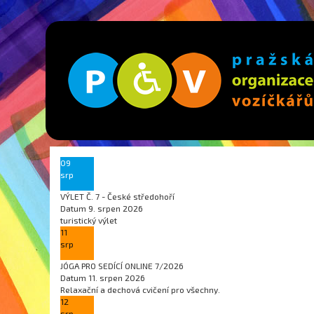
09
srp
VÝLET Č. 7 - České středohoří
Datum
9. srpen 2026
turistický výlet
11
srp
JÓGA PRO SEDÍCÍ ONLINE 7/2026
Datum
11. srpen 2026
Relaxační a dechová cvičení pro všechny.
12
srp