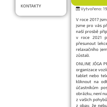
KONTAKTY
Vytvořeno: 19
V roce 2017 js
jsme pro vás při
naší prosbě přip
v roce 2021 př
přesunout lekc
relaxačního jem
zůstali.
ONLINE JÓGA PR
organizace vozí
tablet nebo te
kliknout na od
účastníkům pos
obrázku, není n
z vašich pohybů
z obav, že nebu