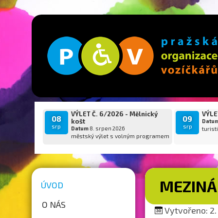
VÝLET Č. 6/2026 - Mělnický
VÝLET
08
09
košt
Datu
srp
srp
Datum
8. srpen 2026
turist
městský výlet s volným programem
MEZINÁ
ÚVOD
O NÁS
Vytvořeno: 2. 