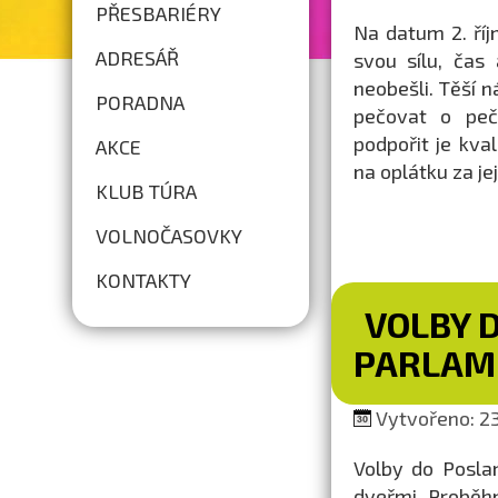
PŘESBARIÉRY
Na datum 2. říjn
ADRESÁŘ
svou sílu, čas
neobešli. Těší n
PORADNA
pečovat o peču
podpořit je kv
AKCE
na oplátku za jeji
KLUB TÚRA
VOLNOČASOVKY
KONTAKTY
VOLBY 
PARLAM
Vytvořeno: 23.
Volby do Posla
dveřmi. Proběhn