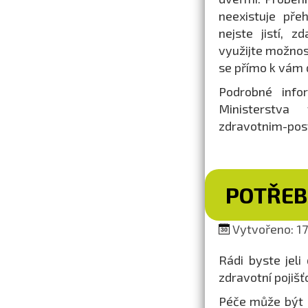
neexistuje pře
nejste jistí, 
využijte možnos
se přímo k vám 
Podrobné info
Ministerstva 
zdravotnim-pos
POTŘEB
Vytvořeno: 17.
Rádi byste jeli
zdravotní pojiš
Péče může být z