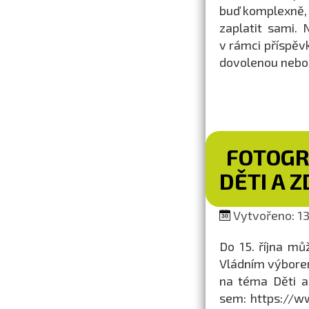
buď komplexně, 
zaplatit sami.
v rámci příspěvk
dovolenou nebo 
FOTOGR
DĚTI A 
Vytvořeno: 13.
Do 15. října mů
Vládním výborem
na téma Děti a 
sem: https://w