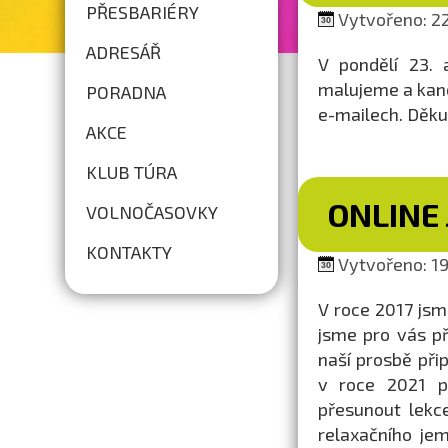
PŘESBARIÉRY
Vytvořeno: 22
ADRESÁŘ
V pondělí 23. 
malujeme a kanc
PORADNA
e-mailech. Děku
AKCE
KLUB TÚRA
ONLINE 
VOLNOČASOVKY
KONTAKTY
Vytvořeno: 19
V roce 2017 js
jsme pro vás při
naší prosbě přip
v roce 2021 př
přesunout lekc
relaxačního jem