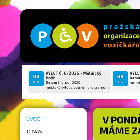
VÝLET Č. 6/2026 - Mělnický
VÝLET
08
09
košt
Datu
srp
srp
Datum
8. srpen 2026
turist
městský výlet s volným programem
V PONDĚ
ÚVOD
MÁME Z
O NÁS