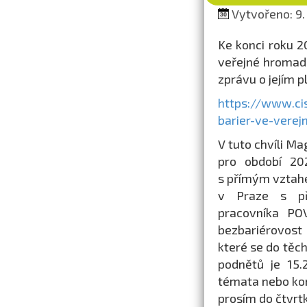
Vytvořeno: 9.
Ke konci roku 2
veřejné hromad
zprávu o jejím p
https://www.ci
barier-ve-vere
V tuto chvíli M
pro období 20
s přímým vztah
v Praze s pře
pracovníka PO
bezbariérovost
které se do těch
podnětů je 15.
témata nebo konk
prosím do čtvrtk