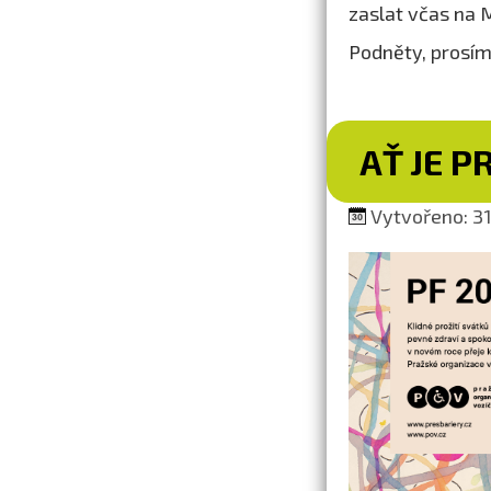
zaslat včas na
Podněty, prosím
AŤ JE P
Vytvořeno: 31.