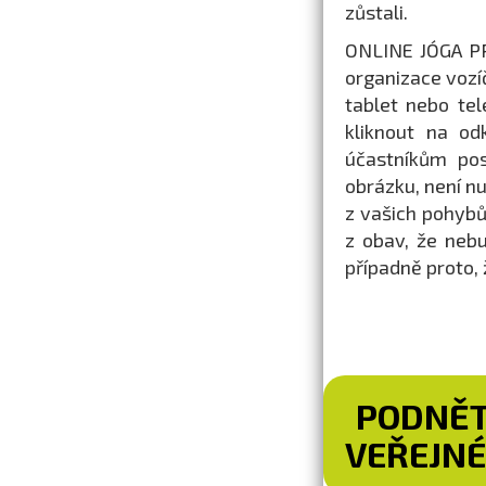
zůstali.
ONLINE JÓGA PR
organizace vozí
tablet nebo te
kliknout na od
účastníkům pos
obrázku, není n
z vašich pohybů
z obav, že nebu
případně proto,
PODNĚT
VEŘEJNÉ