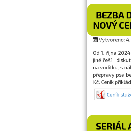
BEZBA 
NOVÝ CE
Vytvořeno: 4.
Od 1. října 202
jiné řeší i dis
na vodítku, s n
přepravy psa bez
Kč. Ceník přiklá
Ceník slu
SERIÁL 