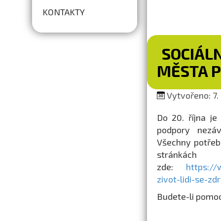
KONTAKTY
SOCIÁL
MĚSTA 
Vytvořeno: 7.
Do 20. října j
podpory nezáv
Všechny potřeb
stránkách
zde:
https://
zivot-lidi-se-
Budete-li pomoc 