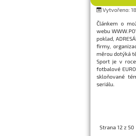
Vytvořeno: 18
Článkem o možn
webu WWW.POV.C
poklad, ADRESÁŘ
firmy, organiza
měrou dotýká tě
Sport je v roc
fotbalové EURO 
skloňované tém
seriálu.
Strana 12 z 50