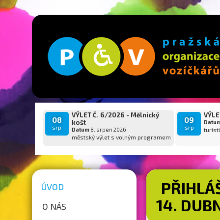
VÝLET Č. 6/2026 - Mělnický
VÝLET
08
09
košt
Datu
srp
srp
Datum
8. srpen 2026
turist
městský výlet s volným programem
PŘIHLÁ
ÚVOD
14. DUB
O NÁS