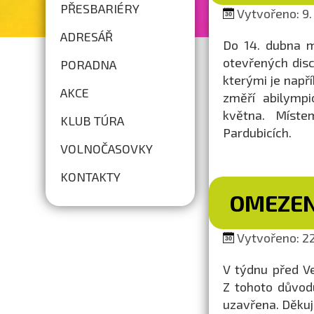
PŘESBARIÉRY
Vytvořeno: 9.
ADRESÁŘ
Do 14. dubna m
otevřených disc
PORADNA
kterými je napří
AKCE
změří abilympi
května. Míste
KLUB TÚRA
Pardubicích.
VOLNOČASOVKY
KONTAKTY
OMEZEN
Vytvořeno: 22
V týdnu před V
Z tohoto důvodu
uzavřena. Děku